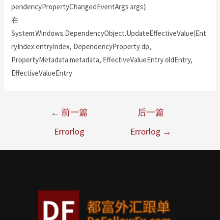
pendencyPropertyChangedEventArgs args)
在
System.Windows.DependencyObject.UpdateEffectiveValue(Ent
ryIndex entryIndex, DependencyProperty dp,
PropertyMetadata metadata, EffectiveValueEntry oldEntry,
EffectiveValueEntry
←
前一篇
后一篇
Errorlog
Errorlog
→