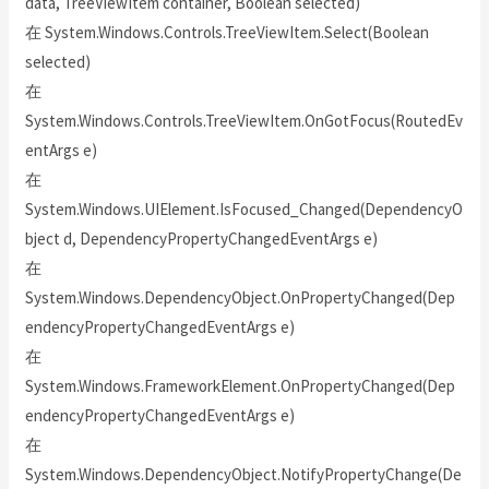
data, TreeViewItem container, Boolean selected)
在 System.Windows.Controls.TreeViewItem.Select(Boolean
selected)
在
System.Windows.Controls.TreeViewItem.OnGotFocus(RoutedEv
entArgs e)
在
System.Windows.UIElement.IsFocused_Changed(DependencyO
bject d, DependencyPropertyChangedEventArgs e)
在
System.Windows.DependencyObject.OnPropertyChanged(Dep
endencyPropertyChangedEventArgs e)
在
System.Windows.FrameworkElement.OnPropertyChanged(Dep
endencyPropertyChangedEventArgs e)
在
System.Windows.DependencyObject.NotifyPropertyChange(De