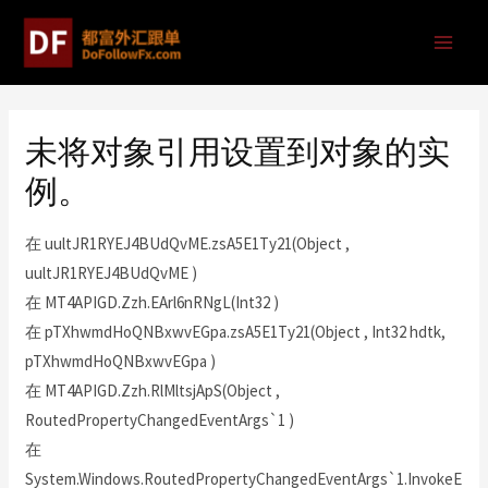
未将对象引用设置到对象的实
例。
在 uultJR1RYEJ4BUdQvME.zsA5E1Ty21(Object ,
uultJR1RYEJ4BUdQvME )
在 MT4APIGD.Zzh.EArl6nRNgL(Int32 )
在 pTXhwmdHoQNBxwvEGpa.zsA5E1Ty21(Object , Int32 hdtk,
pTXhwmdHoQNBxwvEGpa )
在 MT4APIGD.Zzh.RlMltsjApS(Object ,
RoutedPropertyChangedEventArgs`1 )
在
System.Windows.RoutedPropertyChangedEventArgs`1.InvokeE