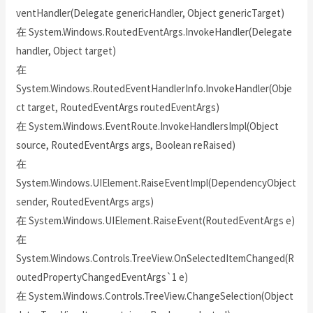
ventHandler(Delegate genericHandler, Object genericTarget)
在 System.Windows.RoutedEventArgs.InvokeHandler(Delegate
handler, Object target)
在
System.Windows.RoutedEventHandlerInfo.InvokeHandler(Obje
ct target, RoutedEventArgs routedEventArgs)
在 System.Windows.EventRoute.InvokeHandlersImpl(Object
source, RoutedEventArgs args, Boolean reRaised)
在
System.Windows.UIElement.RaiseEventImpl(DependencyObject
sender, RoutedEventArgs args)
在 System.Windows.UIElement.RaiseEvent(RoutedEventArgs e)
在
System.Windows.Controls.TreeView.OnSelectedItemChanged(R
outedPropertyChangedEventArgs`1 e)
在 System.Windows.Controls.TreeView.ChangeSelection(Object