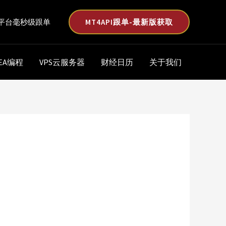
MT4API跟单-最新版获取
平台毫秒级跟单
EA编程
VPS云服务器
财经日历
关于我们