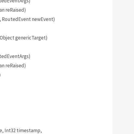
tedEventArgs)
an reRaised)
, RoutedEvent newEvent)
bject genericTarget)
tedEventArgs)
an reRaised)
)
, Int32 timestamp,