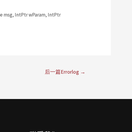
msg, IntPtr wParam, IntPtr
后一篇Errorlog
→