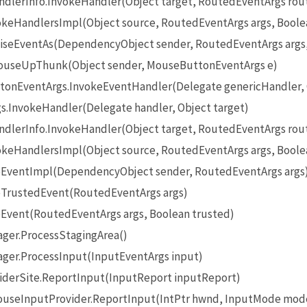
lerInfo.InvokeHandler(Object target, RoutedEventArgs rou
eHandlersImpl(Object source, RoutedEventArgs args, Boole
seEventAs(DependencyObject sender, RoutedEventArgs args
useUpThunk(Object sender, MouseButtonEventArgs e)
onEventArgs.InvokeEventHandler(Delegate genericHandler, O
InvokeHandler(Delegate handler, Object target)
lerInfo.InvokeHandler(Object target, RoutedEventArgs rou
eHandlersImpl(Object source, RoutedEventArgs args, Boole
EventImpl(DependencyObject sender, RoutedEventArgs args
TrustedEvent(RoutedEventArgs args)
Event(RoutedEventArgs args, Boolean trusted)
ger.ProcessStagingArea()
ger.ProcessInput(InputEventArgs input)
iderSite.ReportInput(InputReport inputReport)
seInputProvider.ReportInput(IntPtr hwnd, InputMode mode