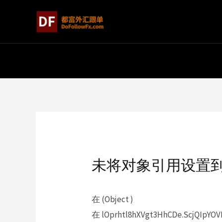
未将对象引用设置
在 (Object )
在 lOprhtl8hXVgt3HhCDe.ScjQIpYOVD