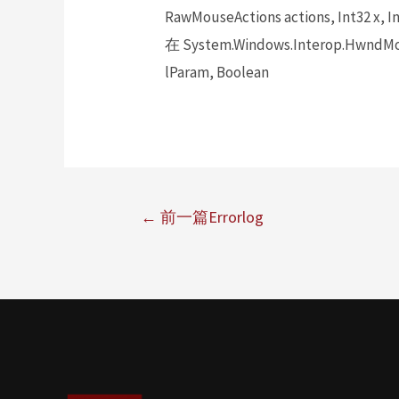
RawMouseActions actions, Int32 x, In
在 System.Windows.Interop.HwndMou
lParam, Boolean
←
前一篇Errorlog