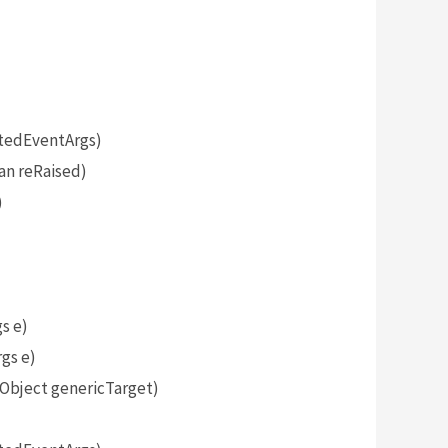
tedEventArgs)
an reRaised)
)
s e)
gs e)
bject genericTarget)