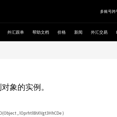
多账号跨
外汇跟单
帮助文档
价格
新闻
外汇交易
到对象的实例。
(Object , lOprhtl8hXVgt3HhCDe )