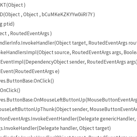
KT(Object )
(Object , Object , bCuMKeKZKYYw0iiRI7Y )
g ptid)
ct , RoutedEventArgs )
lerInfo.InvokeHandler(Object target, RoutedEventArgs rou
eHandlersImpl(Object source, RoutedEventArgs args, Boole
EventImpl(DependencyObject sender, RoutedEventArgs args
Event(RoutedEventArgs e)
es.ButtonBase.OnClick()
OnClick()
ives.ButtonBase.OnMouseLeftButtonUp(MouseButtonEventArg
useLeftButtonUpThunk(Object sender, MouseButtonEventAr
onEventArgs.InvokeEventHandler(Delegate genericHandler, O
InvokeHandler(Delegate handler, Object target)