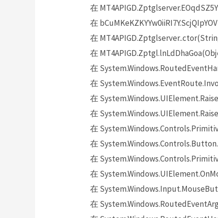
在 MT4APIGD.Zptglserver.EOqdSZ5Y
在 bCuMKeKZKYYw0iiRI7Y.ScjQIpYOVD
在 MT4APIGD.Zptglserver..ctor(Strin
在 MT4APIGD.Zptgl.lnLdDhaGoa(Obje
在 System.Windows.RoutedEventHand
在 System.Windows.EventRoute.Invok
在 System.Windows.UIElement.Raise
在 System.Windows.UIElement.Raise
在 System.Windows.Controls.Primitiv
在 System.Windows.Controls.Button.
在 System.Windows.Controls.Primit
在 System.Windows.UIElement.OnMo
在 System.Windows.Input.MouseButt
在 System.Windows.RoutedEventArgs.