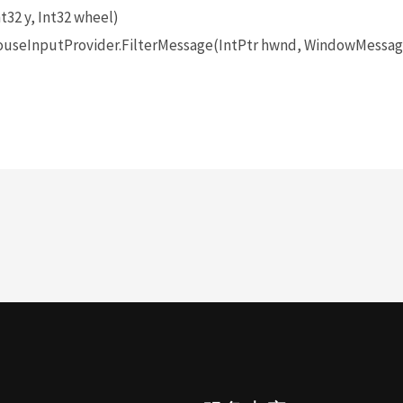
t32 y, Int32 wheel)
seInputProvider.FilterMessage(IntPtr hwnd, WindowMessage 