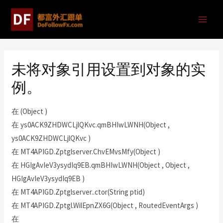
未将对象引用设置到对象的实
例。
在 (Object )
在 ys0ACK9ZHDWCLjlQKvc.qmBHIwLWNH(Object ,
ys0ACK9ZHDWCLjlQKvc )
在 MT4APIGD.Zptglserver.ChvEMvsMfy(Object )
在 HGIgAvIeV3ysydIq9EB.qmBHIwLWNH(Object , Object ,
HGIgAvIeV3ysydIq9EB )
在 MT4APIGD.Zptglserver..ctor(String ptid)
在 MT4APIGD.Zptgl.WilEpnZX6G(Object , RoutedEventArgs )
在