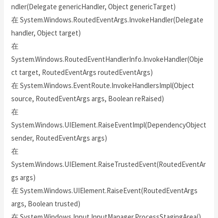
ndler(Delegate genericHandler, Object genericTarget)
在 System.Windows.RoutedEventArgs.InvokeHandler(Delegate
handler, Object target)
在
System.Windows.RoutedEventHandlerInfo.InvokeHandler(Obje
ct target, RoutedEventArgs routedEventArgs)
在 System.Windows.EventRoute.InvokeHandlersImpl(Object
source, RoutedEventArgs args, Boolean reRaised)
在
System.Windows.UIElement.RaiseEventImpl(DependencyObject
sender, RoutedEventArgs args)
在
System.Windows.UIElement.RaiseTrustedEvent(RoutedEventAr
gs args)
在 System.Windows.UIElement.RaiseEvent(RoutedEventArgs
args, Boolean trusted)
在 System.Windows.Input.InputManager.ProcessStagingArea()