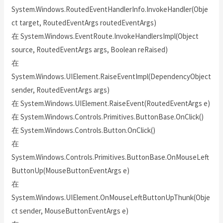
System.Windows.RoutedEventHandlerInfo.InvokeHandler(Obje
ct target, RoutedEventArgs routedEventArgs)
在 System.Windows.EventRoute.InvokeHandlersImpl(Object
source, RoutedEventArgs args, Boolean reRaised)
在
System.Windows.UIElement.RaiseEventImpl(DependencyObject
sender, RoutedEventArgs args)
在 System.Windows.UIElement.RaiseEvent(RoutedEventArgs e)
在 System.Windows.Controls.Primitives.ButtonBase.OnClick()
在 System.Windows.Controls.Button.OnClick()
在
System.Windows.Controls.Primitives.ButtonBase.OnMouseLeft
ButtonUp(MouseButtonEventArgs e)
在
System.Windows.UIElement.OnMouseLeftButtonUpThunk(Obje
ct sender, MouseButtonEventArgs e)