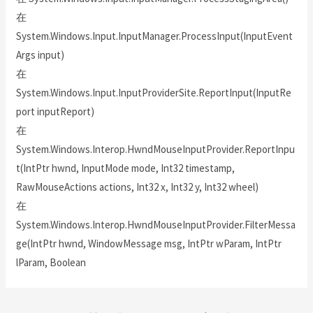
在
System.Windows.Input.InputManager.ProcessInput(InputEvent
Args input)
在
System.Windows.Input.InputProviderSite.ReportInput(InputRe
port inputReport)
在
System.Windows.Interop.HwndMouseInputProvider.ReportInpu
t(IntPtr hwnd, InputMode mode, Int32 timestamp,
RawMouseActions actions, Int32 x, Int32 y, Int32 wheel)
在
System.Windows.Interop.HwndMouseInputProvider.FilterMessa
ge(IntPtr hwnd, WindowMessage msg, IntPtr wParam, IntPtr
lParam, Boolean