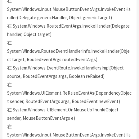
在
System.Windows.Input.MouseButtonEventArgs.InvokeEventHa
ndler(Delegate genericHandler, Object genericTarget)
在 System.Windows.RoutedEventArgs.InvokeHandler(Delegate
handler, Object target)
在
System.Windows.RoutedEventHandlerInfo.InvokeHandler(Obje
ct target, RoutedEventArgs routedEventArgs)
在 System.Windows.EventRoute.InvokeHandlersImpl(Object
source, RoutedEventArgs args, Boolean reRaised)
在
System.Windows.UIElement.ReRaiseEventAs(DependencyObjec
t sender, RoutedEventArgs args, RoutedEvent newEvent)
在 System.Windows.UIElement.OnMouseUpThunk(Object
sender, MouseButtonEventArgs e)
在
System.Windows.Input.MouseButtonEventArgs.InvokeEventHa