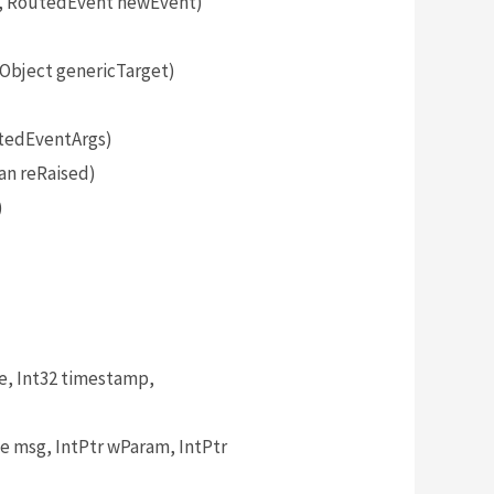
, RoutedEvent newEvent)
bject genericTarget)
tedEventArgs)
an reRaised)
)
, Int32 timestamp,
msg, IntPtr wParam, IntPtr