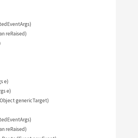
tedEventArgs)
an reRaised)
)
s e)
gs e)
bject genericTarget)
tedEventArgs)
an reRaised)