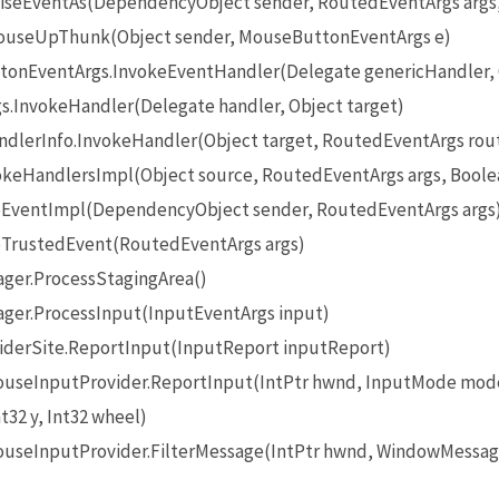
seEventAs(DependencyObject sender, RoutedEventArgs args
useUpThunk(Object sender, MouseButtonEventArgs e)
onEventArgs.InvokeEventHandler(Delegate genericHandler, O
InvokeHandler(Delegate handler, Object target)
lerInfo.InvokeHandler(Object target, RoutedEventArgs rou
eHandlersImpl(Object source, RoutedEventArgs args, Boole
EventImpl(DependencyObject sender, RoutedEventArgs args
TrustedEvent(RoutedEventArgs args)
ger.ProcessStagingArea()
ger.ProcessInput(InputEventArgs input)
iderSite.ReportInput(InputReport inputReport)
seInputProvider.ReportInput(IntPtr hwnd, InputMode mode
t32 y, Int32 wheel)
seInputProvider.FilterMessage(IntPtr hwnd, WindowMessage 