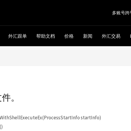
多账号跨
外汇跟单
帮助文档
价格
新闻
外汇交易
文件。
WithShellExecuteEx(ProcessStartInfo startInfo)
()