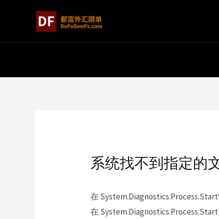
系统找不到指定的
在 System.Diagnostics.Process.Start
在 System.Diagnostics.Process.Start