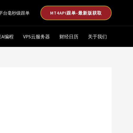
MT4API跟单-最新版获取
平台毫秒级跟单
EA编程
VPS云服务器
财经日历
关于我们