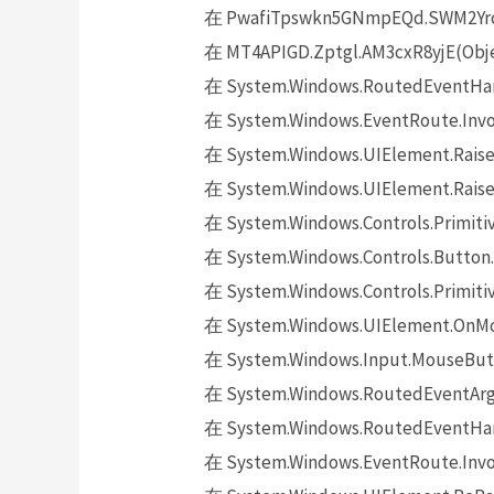
在 PwafiTpswkn5GNmpEQd.SWM2YrcY
在 MT4APIGD.Zptgl.AM3cxR8yjE(Obje
在 System.Windows.RoutedEventHand
在 System.Windows.EventRoute.Invok
在 System.Windows.UIElement.Raise
在 System.Windows.UIElement.Raise
在 System.Windows.Controls.Primitiv
在 System.Windows.Controls.Button.
在 System.Windows.Controls.Primit
在 System.Windows.UIElement.OnMo
在 System.Windows.Input.MouseButt
在 System.Windows.RoutedEventArgs.
在 System.Windows.RoutedEventHand
在 System.Windows.EventRoute.Invok