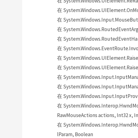
在 System.Windows.UIElement.ReRai
在 System.Windows.UIElement.OnMo
在 System.Windows.Input.MouseButt
在 System.Windows.RoutedEventArgs.
在 System.Windows.RoutedEventHand
在 System.Windows.EventRoute.Invok
在 System.Windows.UIElement.Raise
在 System.Windows.UIElement.Raise
在 System.Windows.Input.InputMana
在 System.Windows.Input.InputMana
在 System.Windows.Input.InputProv
在 System.Windows.Interop.HwndMou
RawMouseActions actions, Int32 x, In
在 System.Windows.Interop.HwndMou
lParam, Boolean