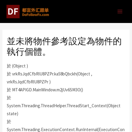
並未將物件參考設定為物件的
執行個體。
於 (Object )
於 vrkRsJqdCfbRlU8PZPr.ka58bQbckh(Object ,
vrkRsJqdCfbRlU8PZPr )
於 MT4APIGD.MainWindow.m2jUv6SM3O()
於
System.Threading.ThreadHelper.ThreadStart_Context(Object
state)
於
System.Threading.ExecutionContext.RunInternal(ExecutionCon