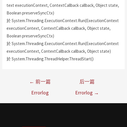
text executionContext, ContextCallback callback, Object state,
Boolean preserveSyncCtx)
於 System.Threading.ExecutionContext.Run(ExecutionContext
executionContext, ContextCallback callback, Object state,
Boolean preserveSyncCtx)
於 System.Threading.ExecutionContext.Run(ExecutionContext
executionContext, ContextCallback callback, Object state)
於 System.Threading.ThreadHelper.ThreadStart()
←
前一篇
后一篇
Errorlog
Errorlog
→