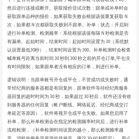
然后进行连接或断开。获取报价尝试次数：跟单或补单时会
获取跟单品种的报价，如果获取失败会根据该值重复获取 N
次，如果都 N 次都获取失败则不跟单。补单：状态：开启则
进行补单检测。检测频率：系统根据该值每隔 N 秒检测是否
有漏单。起始时间，结束时间：起始时间设置为 30（系统默
认设置最低30秒），结束时间设置为 300。补单检测时会检查
喊单账号距离当前时间 30 秒到 300 秒之前的开仓订单,平仓没
有时间限制，如果跟单者没有相应的订单，则进行补单。
逻辑说明：当跟单账号开仓或平仓，不管成功或失败时，通
常经纪商的服务器都是有回复的，跟单软件等待经纪商服务
器回复的超时时间为 30 秒，如果超过 30 秒后，软件还没有收
到服务器的任何回复（帐户断线、网络延迟、经纪商成交订
单延迟等原因），软件将视开仓或平仓失败。如果您启用了
补单，那么补单检测会在指定的检测频率时间后，进行补单
流程检测，（补单检测时间设置的越小，那么检测频率越
高，消耗的服务器资源也就越高，建议 30-60 秒即可）。那么