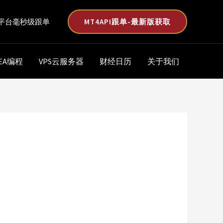
MT4API跟单-最新版获取
平台毫秒级跟单
EA编程
VPS云服务器
财经日历
关于我们