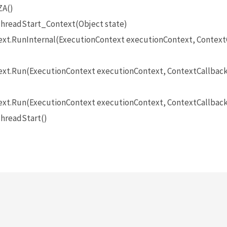
ZA()
hreadStart_Context(Object state)
t.RunInternal(ExecutionContext executionContext, ContextCa
t.Run(ExecutionContext executionContext, ContextCallback c
xt.Run(ExecutionContext executionContext, ContextCallback 
hreadStart()