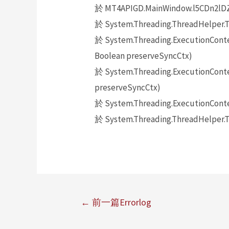
於 MT4APIGD.MainWindow.l5CDn2lD
於 System.Threading.ThreadHelper.T
於 System.Threading.ExecutionContex
Boolean preserveSyncCtx)
於 System.Threading.ExecutionContex
preserveSyncCtx)
於 System.Threading.ExecutionConte
於 System.Threading.ThreadHelper.T
←
前一篇Errorlog