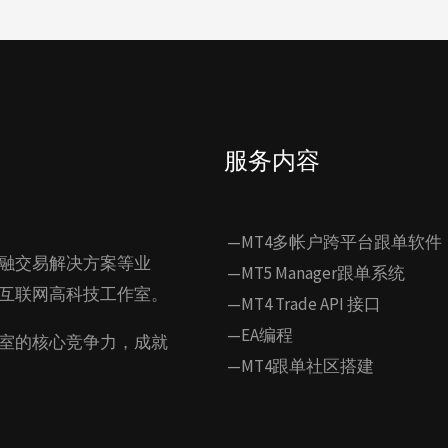
服务内容
—MT4多帐户跨平台跟单软件
融交易解决方案等业
—MT5 Manager跟单系统
互联网高科技工作室。
—MT4 Trade API 接口
—EA编程
室的核心竞争力，成就
—MT4跟单社区搭建