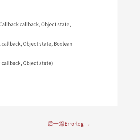
llback callback, Object state,
allback, Object state, Boolean
callback, Object state)
后一篇Errorlog
→