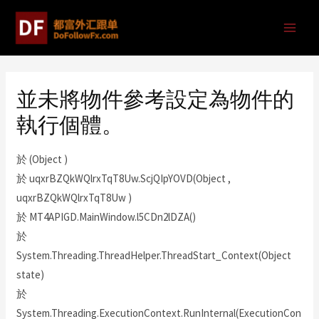
並未將物件參考設定為物件的
執行個體。
於 (Object )
於 uqxrBZQkWQlrxTqT8Uw.ScjQIpYOVD(Object ,
uqxrBZQkWQlrxTqT8Uw )
於 MT4APIGD.MainWindow.l5CDn2lDZA()
於
System.Threading.ThreadHelper.ThreadStart_Context(Object
state)
於
System.Threading.ExecutionContext.RunInternal(ExecutionCon