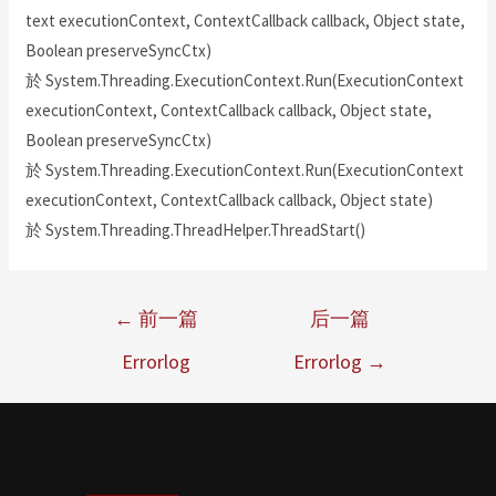
text executionContext, ContextCallback callback, Object state,
Boolean preserveSyncCtx)
於 System.Threading.ExecutionContext.Run(ExecutionContext
executionContext, ContextCallback callback, Object state,
Boolean preserveSyncCtx)
於 System.Threading.ExecutionContext.Run(ExecutionContext
executionContext, ContextCallback callback, Object state)
於 System.Threading.ThreadHelper.ThreadStart()
←
前一篇
后一篇
Errorlog
Errorlog
→