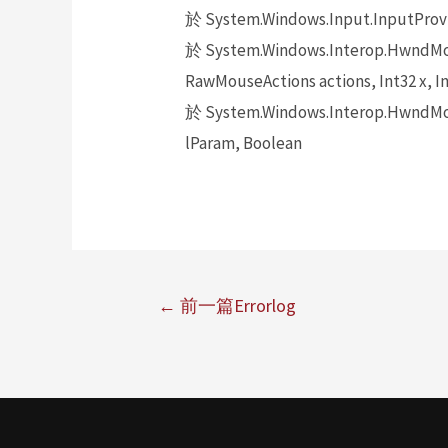
於 System.Windows.Input.InputProv
於 System.Windows.Interop.HwndMou
RawMouseActions actions, Int32 x, In
於 System.Windows.Interop.HwndMou
lParam, Boolean
←
前一篇Errorlog