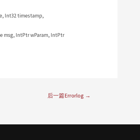
, Int32 timestamp,
msg, IntPtr wParam, IntPtr
后一篇Errorlog
→