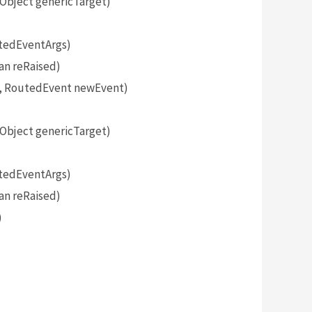
bject genericTarget)
tedEventArgs)
an reRaised)
, RoutedEvent newEvent)
bject genericTarget)
tedEventArgs)
an reRaised)
)