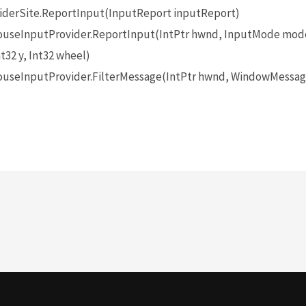
iderSite.ReportInput(InputReport inputReport)
seInputProvider.ReportInput(IntPtr hwnd, InputMode mode
t32 y, Int32 wheel)
seInputProvider.FilterMessage(IntPtr hwnd, WindowMessage 