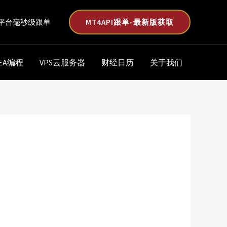
MT4API跟单-最新版获取
平台毫秒级跟单
EA编程
VPS云服务器
财经日历
关于我们