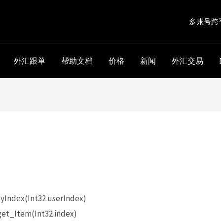
多账号跨
外汇跟单
帮助文档
价格
新闻
外汇交易
。
Index(Int32 userIndex)
et_Item(Int32 index)