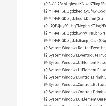
於 AwVL7BchUqkwtsKNi4t.K7Iiog2EcI(
於 MT4APIGD.Zgdzhedit.yQf4wK5Sou1
於 MT4APIGD.Zgdzhedit.DoInit(Strin
於 L7QP4juy6CuHq7Megbh.K7Iiog2EcI
於 MT4APIGD.Zgdzh.wPwTNILbnS7FLGC
於 MT4APIGD.Zgdzh.Bianji_Click(Obj
於 System.Windows.RoutedEventHand
於 System.Windows.EventRoute.Invok
於 System.Windows.UIElement.Raise
於 System.Windows.UIElement.Raise
於 System.Windows.Controls.Primitiv
於 System.Windows.Controls.Button.
於 System.Windows.Controls.Primit
於 System.Windows.UIElement.OnMo