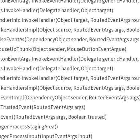
onEventArgs.InvokeEventHandler(Delegate genericHandler, O
InvokeHandler(Delegate handler, Object target)
lerInfo.InvokeHandler(Object target, RoutedEventArgs rou
eHandlersImpl(Object source, RoutedEventArgs args, Boole
seEventAs(DependencyObject sender, RoutedEventArgs args
useUpThunk(Object sender, MouseButtonEventArgs e)
onEventArgs.InvokeEventHandler(Delegate genericHandler, O
InvokeHandler(Delegate handler, Object target)
lerInfo.InvokeHandler(Object target, RoutedEventArgs rou
eHandlersImpl(Object source, RoutedEventArgs args, Boole
EventImpl(DependencyObject sender, RoutedEventArgs args
TrustedEvent(RoutedEventArgs args)
Event(RoutedEventArgs args, Boolean trusted)
ger.ProcessStagingArea()
ger.ProcessInput(InputEventArgs input)