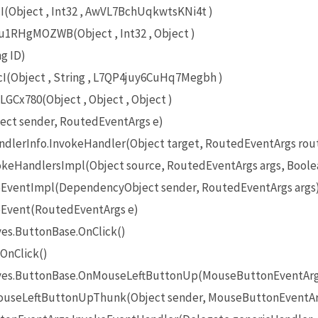
Object , Int32 , AwVL7BchUqkwtsKNi4t )
RHgMOZWB(Object , Int32 , Object )
g ID)
(Object , String , L7QP4juy6CuHq7Megbh )
x780(Object , Object , Object )
ect sender, RoutedEventArgs e)
lerInfo.InvokeHandler(Object target, RoutedEventArgs rou
eHandlersImpl(Object source, RoutedEventArgs args, Boole
EventImpl(DependencyObject sender, RoutedEventArgs args
Event(RoutedEventArgs e)
es.ButtonBase.OnClick()
OnClick()
ives.ButtonBase.OnMouseLeftButtonUp(MouseButtonEventArg
useLeftButtonUpThunk(Object sender, MouseButtonEventAr