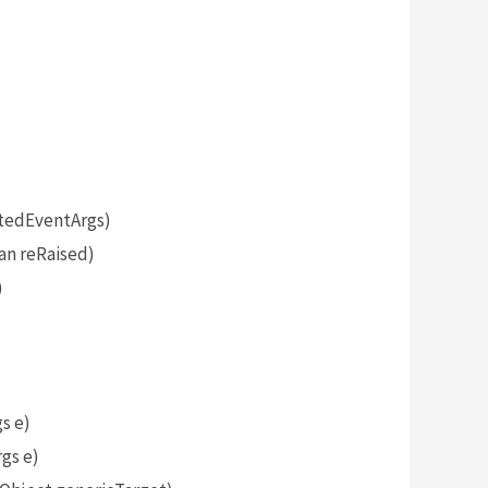
tedEventArgs)
an reRaised)
)
s e)
gs e)