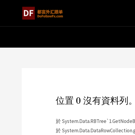
位置 0 沒有資料列
於 System.Data.RBTree`1.GetNodeBy
於 System.Data.DataRowCollection.g