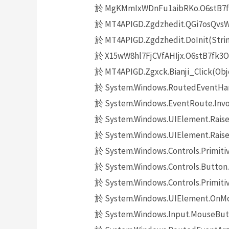
於 MgKMmIxWDnFu1aibRKo.O6stB7fk3
於 MT4APIGD.Zgdzhedit.QGi7osQvsW14
於 MT4APIGD.Zgdzhedit.DoInit(Strin
於 X15wW8hl7FjCVfAHIjx.O6stB7fk3O(O
於 MT4APIGD.Zgxck.Bianji_Click(Obj
於 System.Windows.RoutedEventHand
於 System.Windows.EventRoute.Invok
於 System.Windows.UIElement.Raise
於 System.Windows.UIElement.Raise
於 System.Windows.Controls.Primitiv
於 System.Windows.Controls.Button.
於 System.Windows.Controls.Primit
於 System.Windows.UIElement.OnMo
於 System.Windows.Input.MouseButt