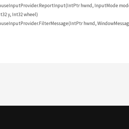
seInputProvider.ReportInput(IntPtr hwnd, InputMode mode
t32 y, Int32 wheel)
seInputProvider.FilterMessage(IntPtr hwnd, WindowMessage 