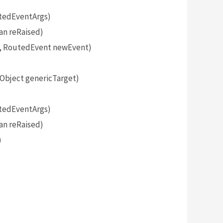
tedEventArgs)
an reRaised)
, RoutedEvent newEvent)
bject genericTarget)
tedEventArgs)
an reRaised)
)