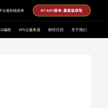
MT4API跟单-最新版获取
平台毫秒级跟单
EA编程
VPS云服务器
财经日历
关于我们