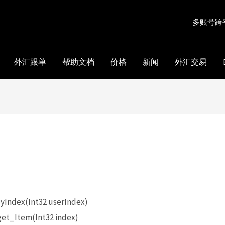
多账号跨
外汇跟单
帮助文档
价格
新闻
外汇交易
。
Index(Int32 userIndex)
et_Item(Int32 index)