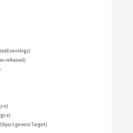
tedEventArgs)
an reRaised)
)
s e)
gs e)
bject genericTarget)