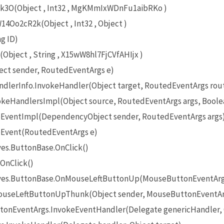
O(Object , Int32 , MgKMmIxWDnFu1aibRKo )
Oo2cR2k(Object , Int32 , Object )
g ID)
bject , String , X15wW8hl7FjCVfAHIjx )
ect sender, RoutedEventArgs e)
lerInfo.InvokeHandler(Object target, RoutedEventArgs rou
eHandlersImpl(Object source, RoutedEventArgs args, Boole
EventImpl(DependencyObject sender, RoutedEventArgs args
Event(RoutedEventArgs e)
es.ButtonBase.OnClick()
OnClick()
ives.ButtonBase.OnMouseLeftButtonUp(MouseButtonEventArg
useLeftButtonUpThunk(Object sender, MouseButtonEventAr
onEventArgs.InvokeEventHandler(Delegate genericHandler, O