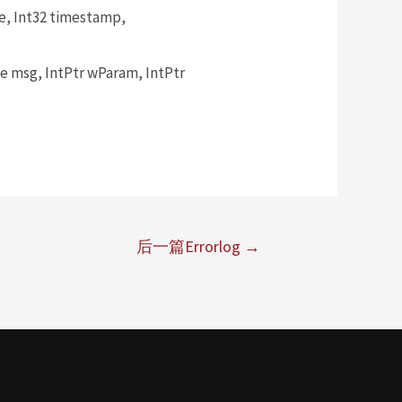
, Int32 timestamp,
msg, IntPtr wParam, IntPtr
后一篇Errorlog
→