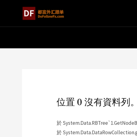
位置 0 沒有資料列
於 System.Data.RBTree`1.GetNodeBy
於 System.Data.DataRowCollection.g