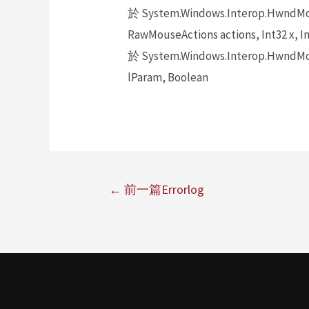
於 System.Windows.Interop.HwndMou
RawMouseActions actions, Int32 x, In
於 System.Windows.Interop.HwndMou
lParam, Boolean
←
前一篇Errorlog