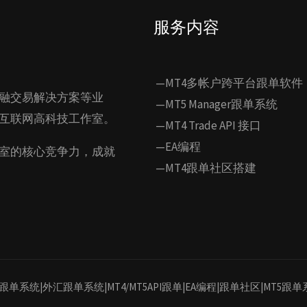
服务内容
—MT4多帐户跨平台跟单软件
融交易解决方案等业
—MT5 Manager跟单系统
互联网高科技工作室。
—MT4 Trade API 接口
—EA编程
室的核心竞争力，成就
—MT4跟单社区搭建
MT4/MT5跟单系统|外汇跟单系统|MT4/MT5API跟单|EA编程|跟单社区|MT5跟