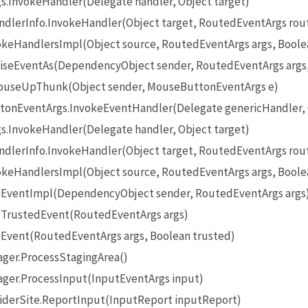
InvokeHandler(Delegate handler, Object target)
lerInfo.InvokeHandler(Object target, RoutedEventArgs rou
eHandlersImpl(Object source, RoutedEventArgs args, Boole
seEventAs(DependencyObject sender, RoutedEventArgs args
useUpThunk(Object sender, MouseButtonEventArgs e)
onEventArgs.InvokeEventHandler(Delegate genericHandler, O
InvokeHandler(Delegate handler, Object target)
lerInfo.InvokeHandler(Object target, RoutedEventArgs rou
eHandlersImpl(Object source, RoutedEventArgs args, Boole
EventImpl(DependencyObject sender, RoutedEventArgs args
TrustedEvent(RoutedEventArgs args)
Event(RoutedEventArgs args, Boolean trusted)
ger.ProcessStagingArea()
ger.ProcessInput(InputEventArgs input)
iderSite.ReportInput(InputReport inputReport)