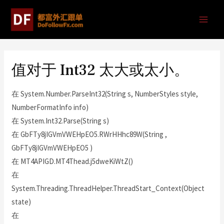
值对于 Int32 太大或太小。
在 System.Number.ParseInt32(String s, NumberStyles style,
NumberFormatInfo info)
在 System.Int32.Parse(String s)
在 GbFTy8jIGVmVWEHpEO5.RWrHHhc89W(String ,
GbFTy8jIGVmVWEHpEO5 )
在 MT4APIGD.MT4Thead.j5dweKiWtZ()
在
System.Threading.ThreadHelper.ThreadStart_Context(Object
state)
在