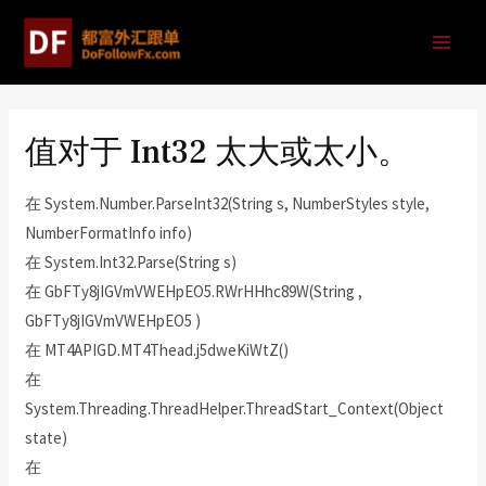
值对于 Int32 太大或太小。
在 System.Number.ParseInt32(String s, NumberStyles style,
NumberFormatInfo info)
在 System.Int32.Parse(String s)
在 GbFTy8jIGVmVWEHpEO5.RWrHHhc89W(String ,
GbFTy8jIGVmVWEHpEO5 )
在 MT4APIGD.MT4Thead.j5dweKiWtZ()
在
System.Threading.ThreadHelper.ThreadStart_Context(Object
state)
在