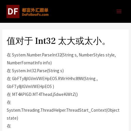
值对于 Int32 太大或太小。
在 System.Number.ParseInt32(String s, NumberStyles style,
NumberFormatInfo info)
在 System.Int32.Parse(String s)
在 GbFTy8jIGVmVWEHpEO5.RWrHHhc89W(String ,
GbFTy8jIGVmVWEHpEO5 )
在 MT4APIGD.MT4Thead.j5dweKiWtZ()
在
System.Threading.ThreadHelper.ThreadStart_Context(Object
state)
在