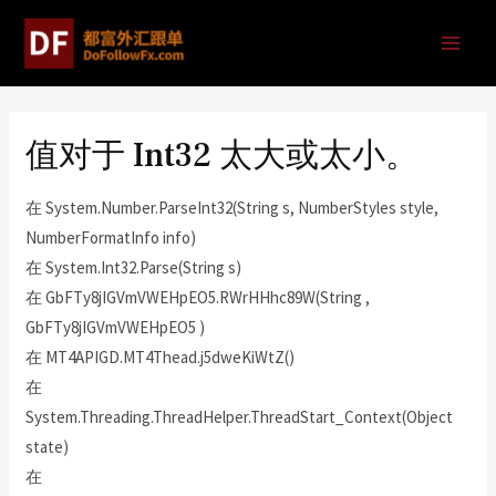
值对于 Int32 太大或太小。
在 System.Number.ParseInt32(String s, NumberStyles style,
NumberFormatInfo info)
在 System.Int32.Parse(String s)
在 GbFTy8jIGVmVWEHpEO5.RWrHHhc89W(String ,
GbFTy8jIGVmVWEHpEO5 )
在 MT4APIGD.MT4Thead.j5dweKiWtZ()
在
System.Threading.ThreadHelper.ThreadStart_Context(Object
state)
在