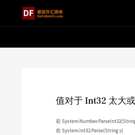
值对于 Int32 太
在 System.Number.ParseInt32(String
在 System.Int32.Parse(String s)