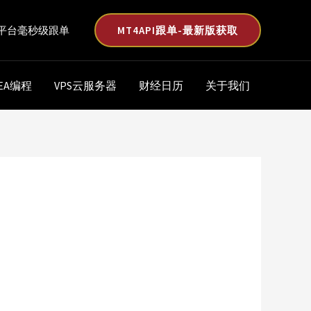
MT4API跟单-最新版获取
平台毫秒级跟单
EA编程
VPS云服务器
财经日历
关于我们