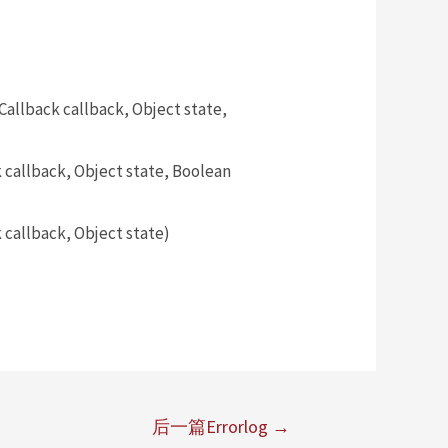
llback callback, Object state,
allback, Object state, Boolean
callback, Object state)
后一篇Errorlog
→