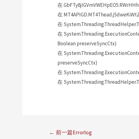
在 GbFTy8jIGVmVWEHpEO5.RWrHHhc8
在 MT4APIGD.MT4Thead.j5dweKiWtZ
在 System.Threading.ThreadHelper.T
在 System.Threading.ExecutionContex
Boolean preserveSyncCtx)
在 System.Threading.ExecutionContex
preserveSyncCtx)
在 System.Threading.ExecutionConte
在 System.Threading.ThreadHelper.T
←
前一篇Errorlog