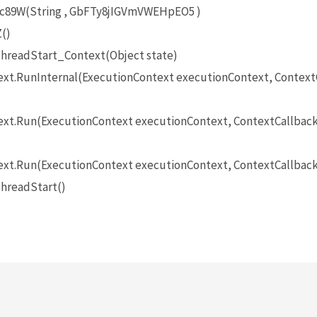
9W(String , GbFTy8jIGVmVWEHpEO5 )
()
hreadStart_Context(Object state)
t.RunInternal(ExecutionContext executionContext, ContextCa
t.Run(ExecutionContext executionContext, ContextCallback c
xt.Run(ExecutionContext executionContext, ContextCallback 
hreadStart()