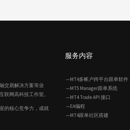
服务内容
—MT4多帐户跨平台跟单软件
融交易解决方案等业
—MT5 Manager跟单系统
互联网高科技工作室。
—MT4 Trade API 接口
—EA编程
室的核心竞争力，成就
—MT4跟单社区搭建