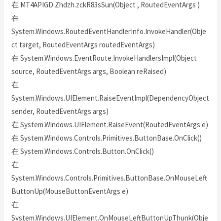
在 MT4APIGD.Zhdzh.zckR83sSun(Object , RoutedEventArgs )
在
System.Windows.RoutedEventHandlerInfo.InvokeHandler(Obje
ct target, RoutedEventArgs routedEventArgs)
在 System.Windows.EventRoute.InvokeHandlersImpl(Object
source, RoutedEventArgs args, Boolean reRaised)
在
System.Windows.UIElement.RaiseEventImpl(DependencyObject
sender, RoutedEventArgs args)
在 System.Windows.UIElement.RaiseEvent(RoutedEventArgs e)
在 System.Windows.Controls.Primitives.ButtonBase.OnClick()
在 System.Windows.Controls.Button.OnClick()
在
System.Windows.Controls.Primitives.ButtonBase.OnMouseLeft
ButtonUp(MouseButtonEventArgs e)
在
System.Windows.UIElement.OnMouseLeftButtonUpThunk(Obje