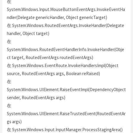
在
System.Windows.Input.MouseButtonEventArgs.InvokeEventHa
ndler(Delegate genericHandler, Object genericTarget)
在 System.Windows.RoutedEventArgs.InvokeHandler(Delegate
handler, Object target)
在
System.Windows.RoutedEventHandlerInfo.InvokeHandler(Obje
ct target, RoutedEventArgs routedEventArgs)
在 System.Windows.EventRoute.InvokeHandlersImpl(Object
source, RoutedEventArgs args, Boolean reRaised)
在
System.Windows.UIElement.RaiseEventImpl(DependencyObject
sender, RoutedEventArgs args)
在
System.Windows.UIElement.RaiseTrustedEvent(RoutedEventAr
gs args)
在 System.Windows.Input.InputManager.ProcessStagingArea()