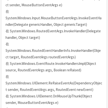
ct sender, MouseButtonEventArgs e)
在
System.Windows.Input.MouseButtonEventArgs.InvokeEventHa
ndler(Delegate genericHandler, Object genericTarget)
在 System.Windows.RoutedEventArgs.InvokeHandler(Delegate
handler, Object target)
在
System.Windows.RoutedEventHandlerInfo.InvokeHandler(Obje
ct target, RoutedEventArgs routedEventArgs)
在 System.Windows.EventRoute.InvokeHandlersImpl(Object
source, RoutedEventArgs args, Boolean reRaised)
在
System.Windows.UIElement.ReRaiseEventAs(DependencyObjec
t sender, RoutedEventArgs args, RoutedEvent newEvent)
在 System.Windows.UIElement.OnMouseUpThunk(Object
sender, MouseButtonEventArgs e)