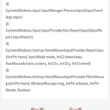
在
System.Windows.Input.InputManager.ProcessInput(InputEvent
Args input)
在
System.Windows.Input.InputProviderSite.ReportInput(InputRe
port inputReport)
在
System.Windows.Interop.HwndMouseInputProvider.ReportInpu
t(IntPtr hwnd, InputMode mode, Int32 timestamp,
RawMouseActions actions, Int32 x, Int32 y, Int32 wheel)
在
System.Windows.Interop.HwndMouseInputProvider.FilterMessa
ge(IntPtr hwnd, WindowMessage msg, IntPtr wParam, IntPtr
lParam, Boolean
←
前一篇
后一篇