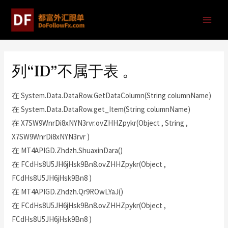
列“ID”不属于表 。
在 System.Data.DataRow.GetDataColumn(String columnName)
在 System.Data.DataRow.get_Item(String columnName)
在 X7SW9WnrDi8xNYN3rvr.ovZHHZpykr(Object , String ,
X7SW9WnrDi8xNYN3rvr )
在 MT4APIGD.Zhdzh.ShuaxinDara()
在 FCdHs8U5JH6jHsk9Bn8.ovZHHZpykr(Object ,
FCdHs8U5JH6jHsk9Bn8 )
在 MT4APIGD.Zhdzh.Qr9ROwLYaJ()
在 FCdHs8U5JH6jHsk9Bn8.ovZHHZpykr(Object ,
FCdHs8U5JH6jHsk9Bn8 )