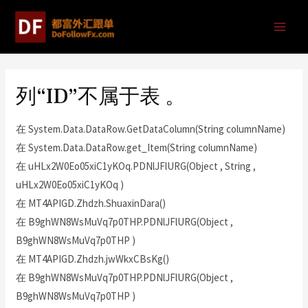
列“ID”不属于表 。
在 System.Data.DataRow.GetDataColumn(String columnName)
在 System.Data.DataRow.get_Item(String columnName)
在 uHLx2W0Eo05xiC1yKOq.PDNlJFlURG(Object , String ,
uHLx2W0Eo05xiC1yKOq )
在 MT4APIGD.Zhdzh.ShuaxinDara()
在 B9ghWN8WsMuVq7p0THP.PDNlJFlURG(Object ,
B9ghWN8WsMuVq7p0THP )
在 MT4APIGD.Zhdzh.jwWkxCBsKg()
在 B9ghWN8WsMuVq7p0THP.PDNlJFlURG(Object ,
B9ghWN8WsMuVq7p0THP )