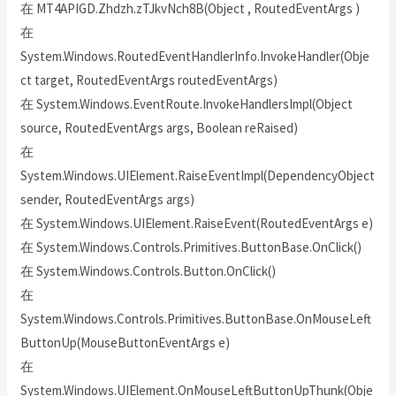
在 MT4APIGD.Zhdzh.zTJkvNch8B(Object , RoutedEventArgs )
在
System.Windows.RoutedEventHandlerInfo.InvokeHandler(Obje
ct target, RoutedEventArgs routedEventArgs)
在 System.Windows.EventRoute.InvokeHandlersImpl(Object
source, RoutedEventArgs args, Boolean reRaised)
在
System.Windows.UIElement.RaiseEventImpl(DependencyObject
sender, RoutedEventArgs args)
在 System.Windows.UIElement.RaiseEvent(RoutedEventArgs e)
在 System.Windows.Controls.Primitives.ButtonBase.OnClick()
在 System.Windows.Controls.Button.OnClick()
在
System.Windows.Controls.Primitives.ButtonBase.OnMouseLeft
ButtonUp(MouseButtonEventArgs e)
在
System.Windows.UIElement.OnMouseLeftButtonUpThunk(Obje