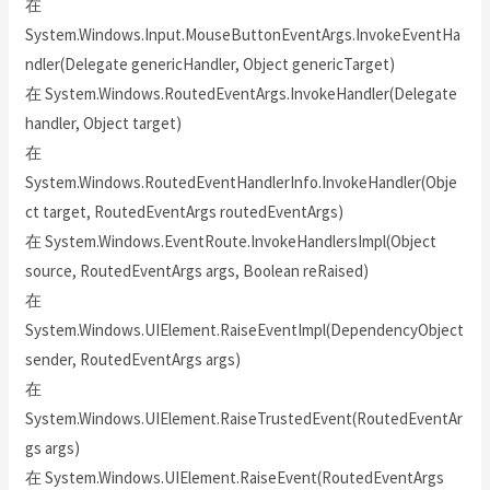
在
System.Windows.Input.MouseButtonEventArgs.InvokeEventHa
ndler(Delegate genericHandler, Object genericTarget)
在 System.Windows.RoutedEventArgs.InvokeHandler(Delegate
handler, Object target)
在
System.Windows.RoutedEventHandlerInfo.InvokeHandler(Obje
ct target, RoutedEventArgs routedEventArgs)
在 System.Windows.EventRoute.InvokeHandlersImpl(Object
source, RoutedEventArgs args, Boolean reRaised)
在
System.Windows.UIElement.RaiseEventImpl(DependencyObject
sender, RoutedEventArgs args)
在
System.Windows.UIElement.RaiseTrustedEvent(RoutedEventAr
gs args)
在 System.Windows.UIElement.RaiseEvent(RoutedEventArgs