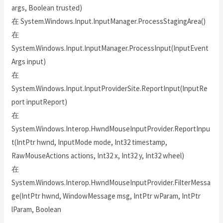
args, Boolean trusted)
在 System.Windows.Input.InputManager.ProcessStagingArea()
在
System.Windows.Input.InputManager.ProcessInput(InputEvent
Args input)
在
System.Windows.Input.InputProviderSite.ReportInput(InputRe
port inputReport)
在
System.Windows.Interop.HwndMouseInputProvider.ReportInpu
t(IntPtr hwnd, InputMode mode, Int32 timestamp,
RawMouseActions actions, Int32 x, Int32 y, Int32 wheel)
在
System.Windows.Interop.HwndMouseInputProvider.FilterMessa
ge(IntPtr hwnd, WindowMessage msg, IntPtr wParam, IntPtr
lParam, Boolean