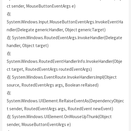
ct sender, MouseButtonEventArgs e)
在
System.Windows.Input.MouseButtonEventArgs.InvokeEventHa
ndler(Delegate genericHandler, Object genericTarget)
在 System.Windows.RoutedEventArgs.InvokeHandler(Delegate
handler, Object target)
在
System.Windows.RoutedEventHandlerInfo.InvokeHandler(Obje
ct target, RoutedEventArgs routedEventArgs)
在 System.Windows.EventRoute.InvokeHandlersImpl(Object
source, RoutedEventArgs args, Boolean reRaised)
在
System.Windows.UIElement.ReRaiseEventAs(DependencyObjec
t sender, RoutedEventArgs args, RoutedEvent newEvent)
在 System.Windows.UIElement.OnMouseUpThunk(Object
sender, MouseButtonEventArgs e)