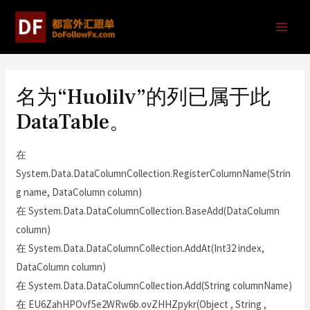
名为“Huolilv”的列已属于此
DataTable。
在
System.Data.DataColumnCollection.RegisterColumnName(Strin
g name, DataColumn column)
在 System.Data.DataColumnCollection.BaseAdd(DataColumn
column)
在 System.Data.DataColumnCollection.AddAt(Int32 index,
DataColumn column)
在 System.Data.DataColumnCollection.Add(String columnName)
在 EU6ZahHPOvf5e2WRw6b.ovZHHZpykr(Object , String ,