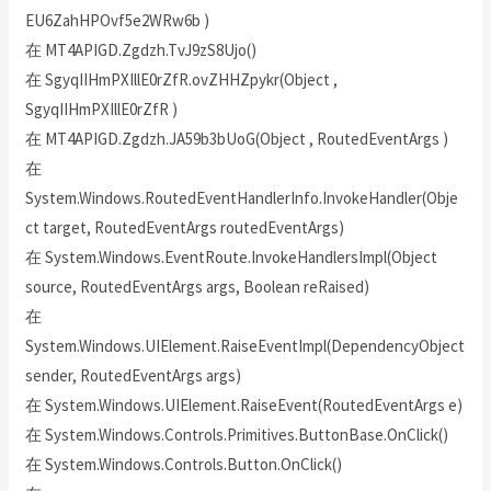
EU6ZahHPOvf5e2WRw6b )
在 MT4APIGD.Zgdzh.TvJ9zS8Ujo()
在 SgyqIIHmPXIllE0rZfR.ovZHHZpykr(Object ,
SgyqIIHmPXIllE0rZfR )
在 MT4APIGD.Zgdzh.JA59b3bUoG(Object , RoutedEventArgs )
在
System.Windows.RoutedEventHandlerInfo.InvokeHandler(Obje
ct target, RoutedEventArgs routedEventArgs)
在 System.Windows.EventRoute.InvokeHandlersImpl(Object
source, RoutedEventArgs args, Boolean reRaised)
在
System.Windows.UIElement.RaiseEventImpl(DependencyObject
sender, RoutedEventArgs args)
在 System.Windows.UIElement.RaiseEvent(RoutedEventArgs e)
在 System.Windows.Controls.Primitives.ButtonBase.OnClick()
在 System.Windows.Controls.Button.OnClick()