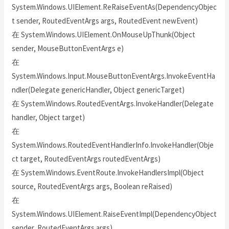
System.Windows.UIElement.ReRaiseEventAs(DependencyObjec
t sender, RoutedEventArgs args, RoutedEvent newEvent)
在 System.Windows.UIElement.OnMouseUpThunk(Object
sender, MouseButtonEventArgs e)
在
System.Windows.Input.MouseButtonEventArgs.InvokeEventHa
ndler(Delegate genericHandler, Object genericTarget)
在 System.Windows.RoutedEventArgs.InvokeHandler(Delegate
handler, Object target)
在
System.Windows.RoutedEventHandlerInfo.InvokeHandler(Obje
ct target, RoutedEventArgs routedEventArgs)
在 System.Windows.EventRoute.InvokeHandlersImpl(Object
source, RoutedEventArgs args, Boolean reRaised)
在
System.Windows.UIElement.RaiseEventImpl(DependencyObject
sender, RoutedEventArgs args)