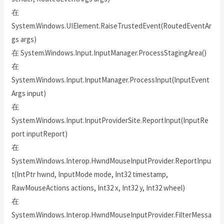
在
System.Windows.UIElement.RaiseTrustedEvent(RoutedEventAr
gs args)
在 System.Windows.Input.InputManager.ProcessStagingArea()
在
System.Windows.Input.InputManager.ProcessInput(InputEvent
Args input)
在
System.Windows.Input.InputProviderSite.ReportInput(InputRe
port inputReport)
在
System.Windows.Interop.HwndMouseInputProvider.ReportInpu
t(IntPtr hwnd, InputMode mode, Int32 timestamp,
RawMouseActions actions, Int32 x, Int32 y, Int32 wheel)
在
System.Windows.Interop.HwndMouseInputProvider.FilterMessa