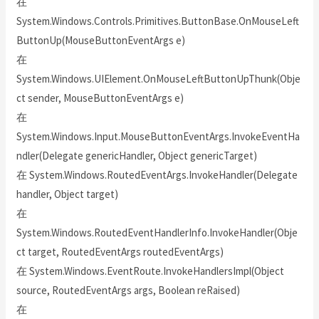
在
System.Windows.Controls.Primitives.ButtonBase.OnMouseLeft
ButtonUp(MouseButtonEventArgs e)
在
System.Windows.UIElement.OnMouseLeftButtonUpThunk(Obje
ct sender, MouseButtonEventArgs e)
在
System.Windows.Input.MouseButtonEventArgs.InvokeEventHa
ndler(Delegate genericHandler, Object genericTarget)
在 System.Windows.RoutedEventArgs.InvokeHandler(Delegate
handler, Object target)
在
System.Windows.RoutedEventHandlerInfo.InvokeHandler(Obje
ct target, RoutedEventArgs routedEventArgs)
在 System.Windows.EventRoute.InvokeHandlersImpl(Object
source, RoutedEventArgs args, Boolean reRaised)
在