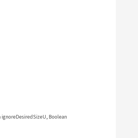
n ignoreDesiredSizeU, Boolean