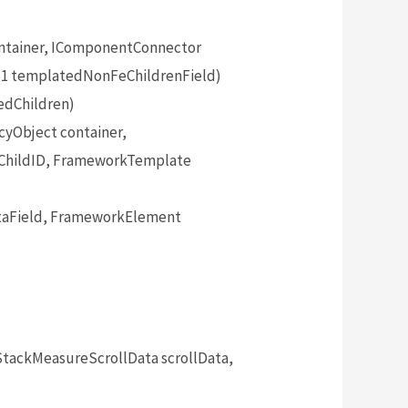
tainer, IComponentConnector
`1 templatedNonFeChildrenField)
edChildren)
yObject container,
mChildID, FrameworkTemplate
aField, FrameworkElement
tackMeasureScrollData scrollData,