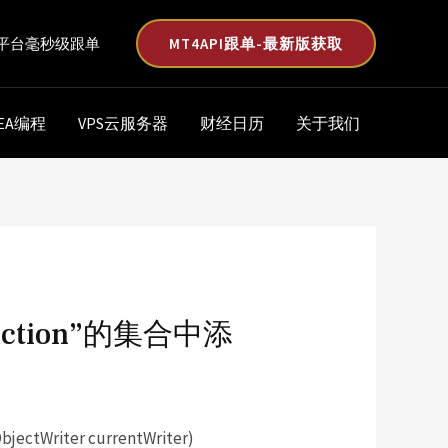
MT4API跟单-最新版获取
平台毫秒级跟单
EA编程
VPS云服务器
财经日历
关于我们
llection”的集合中添
ectWriter currentWriter)