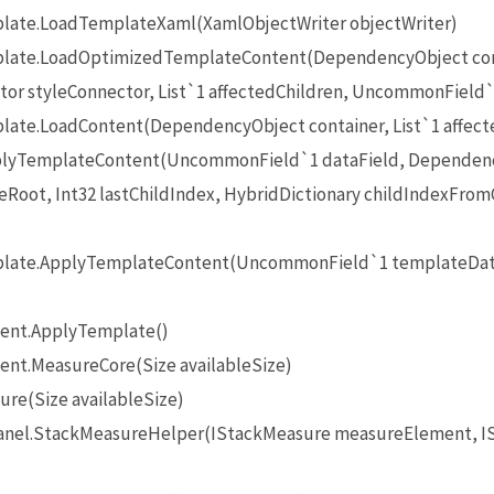
ate.LoadTemplateXaml(XamlObjectWriter objectWriter)
ate.LoadOptimizedTemplateContent(DependencyObject con
or styleConnector, List`1 affectedChildren, UncommonField
te.LoadContent(DependencyObject container, List`1 affect
lyTemplateContent(UncommonField`1 dataField, Dependenc
oot, Int32 lastChildIndex, HybridDictionary childIndexFro
late.ApplyTemplateContent(UncommonField`1 templateDat
ent.ApplyTemplate()
t.MeasureCore(Size availableSize)
re(Size availableSize)
anel.StackMeasureHelper(IStackMeasure measureElement, IS