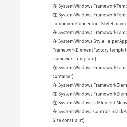
在 System.Windows.FrameworkTempl
在 System.Windows.FrameworkTempl
componentConnector, IStyleConnect
在 System.Windows.FrameworkTempla
在 System.Windows.StyleHelper.App
FrameworkElementFactory templateR
frameworkTemplate)
在 System.Windows.FrameworkTemp
container)
在 System.Windows.FrameworkElem
在 System.Windows.FrameworkElemen
在 System.Windows.UIElement.Measu
在 System.Windows.Controls.StackP
Size constraint)