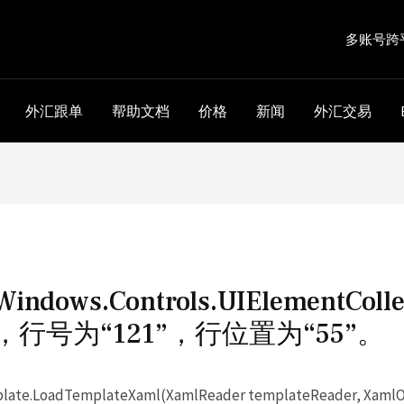
多账号跨
外汇跟单
帮助文档
价格
新闻
外汇交易
ndows.Controls.UIElementCo
行号为“121”，行位置为“55”。
ate.LoadTemplateXaml(XamlReader templateReader, XamlObj