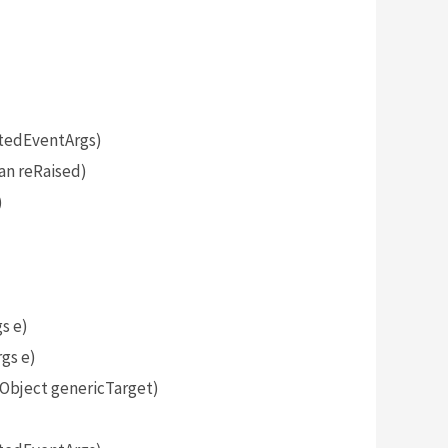
tedEventArgs)
an reRaised)
)
s e)
gs e)
bject genericTarget)