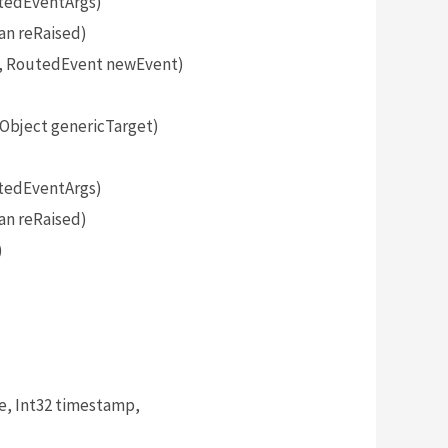
tedEventArgs)
an reRaised)
, RoutedEvent newEvent)
bject genericTarget)
tedEventArgs)
an reRaised)
)
, Int32 timestamp,