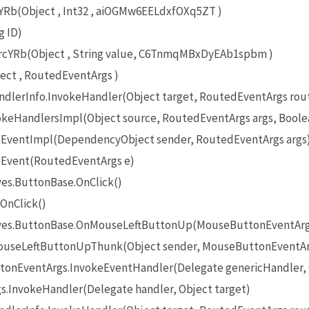
b(Object , Int32 , aiOGMw6EELdxfOXq5ZT )
g ID)
Rb(Object , String value, C6TnmqMBxDyEAb1spbm )
ct , RoutedEventArgs )
lerInfo.InvokeHandler(Object target, RoutedEventArgs rou
eHandlersImpl(Object source, RoutedEventArgs args, Boole
EventImpl(DependencyObject sender, RoutedEventArgs args
Event(RoutedEventArgs e)
es.ButtonBase.OnClick()
OnClick()
ives.ButtonBase.OnMouseLeftButtonUp(MouseButtonEventArg
useLeftButtonUpThunk(Object sender, MouseButtonEventAr
onEventArgs.InvokeEventHandler(Delegate genericHandler, O
InvokeHandler(Delegate handler, Object target)