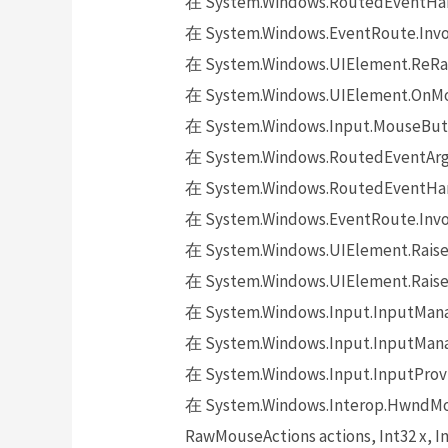
在 System.Windows.RoutedEventHand
在 System.Windows.EventRoute.Invok
在 System.Windows.UIElement.ReRai
在 System.Windows.UIElement.OnMo
在 System.Windows.Input.MouseButt
在 System.Windows.RoutedEventArgs.
在 System.Windows.RoutedEventHand
在 System.Windows.EventRoute.Invok
在 System.Windows.UIElement.Raise
在 System.Windows.UIElement.Raise
在 System.Windows.Input.InputMana
在 System.Windows.Input.InputMana
在 System.Windows.Input.InputProv
在 System.Windows.Interop.HwndMou
RawMouseActions actions, Int32 x, In