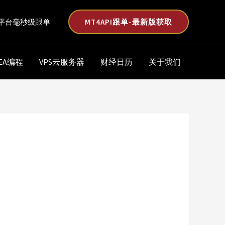
MT4API跟单-最新版获取
平台毫秒级跟单
EA编程
VPS云服务器
财经日历
关于我们