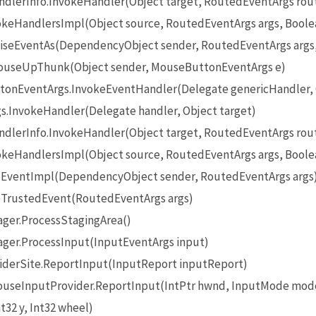
lerInfo.InvokeHandler(Object target, RoutedEventArgs rou
eHandlersImpl(Object source, RoutedEventArgs args, Boole
seEventAs(DependencyObject sender, RoutedEventArgs args
useUpThunk(Object sender, MouseButtonEventArgs e)
onEventArgs.InvokeEventHandler(Delegate genericHandler, O
InvokeHandler(Delegate handler, Object target)
lerInfo.InvokeHandler(Object target, RoutedEventArgs rou
eHandlersImpl(Object source, RoutedEventArgs args, Boole
EventImpl(DependencyObject sender, RoutedEventArgs args
TrustedEvent(RoutedEventArgs args)
ger.ProcessStagingArea()
ger.ProcessInput(InputEventArgs input)
iderSite.ReportInput(InputReport inputReport)
seInputProvider.ReportInput(IntPtr hwnd, InputMode mode
t32 y, Int32 wheel)