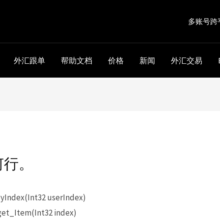
多账号跨
外汇跟单
帮助文档
价格
新闻
外汇交易
何行。
Index(Int32 userIndex)
et_Item(Int32 index)