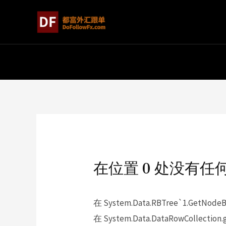
在位置 0 处没有任
在 System.Data.RBTree`1.GetNodeBy
在 System.Data.DataRowCollection.g