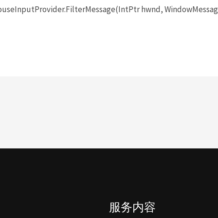
seInputProvider.FilterMessage(IntPtr hwnd, WindowMessage 
服务内容