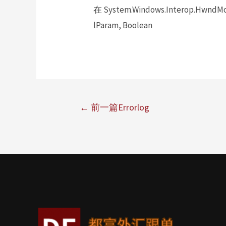
在 System.Windows.Interop.HwndMou
lParam, Boolean
←
前一篇Errorlog