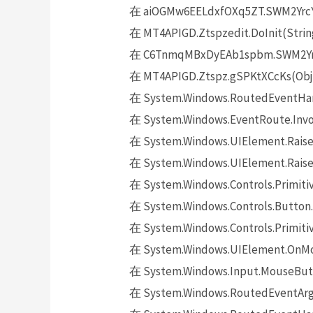
在 aiOGMw6EELdxfOXq5ZT.SWM2YrcYR
在 MT4APIGD.Ztspzedit.DoInit(Strin
在 C6TnmqMBxDyEAb1spbm.SWM2YrcY
在 MT4APIGD.Ztspz.gSPKtXCcKs(Obje
在 System.Windows.RoutedEventHand
在 System.Windows.EventRoute.Invok
在 System.Windows.UIElement.Raise
在 System.Windows.UIElement.Raise
在 System.Windows.Controls.Primitiv
在 System.Windows.Controls.Button.
在 System.Windows.Controls.Primit
在 System.Windows.UIElement.OnMo
在 System.Windows.Input.MouseButt
在 System.Windows.RoutedEventArgs.