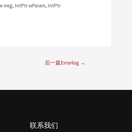
msg, IntPtr wParam, IntPtr
后一篇Errorlog
→
联系我们