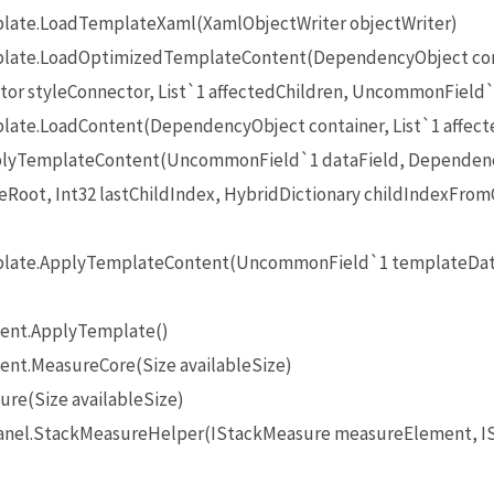
ate.LoadTemplateXaml(XamlObjectWriter objectWriter)
ate.LoadOptimizedTemplateContent(DependencyObject con
or styleConnector, List`1 affectedChildren, UncommonField
te.LoadContent(DependencyObject container, List`1 affect
lyTemplateContent(UncommonField`1 dataField, Dependenc
oot, Int32 lastChildIndex, HybridDictionary childIndexFro
late.ApplyTemplateContent(UncommonField`1 templateDat
ent.ApplyTemplate()
t.MeasureCore(Size availableSize)
re(Size availableSize)
anel.StackMeasureHelper(IStackMeasure measureElement, IS