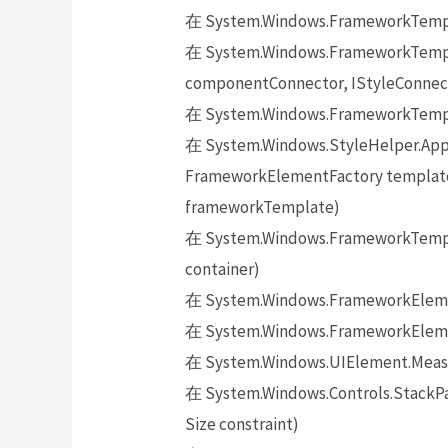
在 System.Windows.FrameworkTempl
在 System.Windows.FrameworkTempl
componentConnector, IStyleConnect
在 System.Windows.FrameworkTempla
在 System.Windows.StyleHelper.App
FrameworkElementFactory templateR
frameworkTemplate)
在 System.Windows.FrameworkTemp
container)
在 System.Windows.FrameworkElem
在 System.Windows.FrameworkElemen
在 System.Windows.UIElement.Measu
在 System.Windows.Controls.StackP
Size constraint)