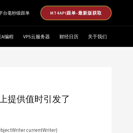
MT4API跟单-最新版获取
平台毫秒级跟单
EA编程
VPS云服务器
财经日历
关于我们
older”上提供值时引发了
ectWriter currentWriter)