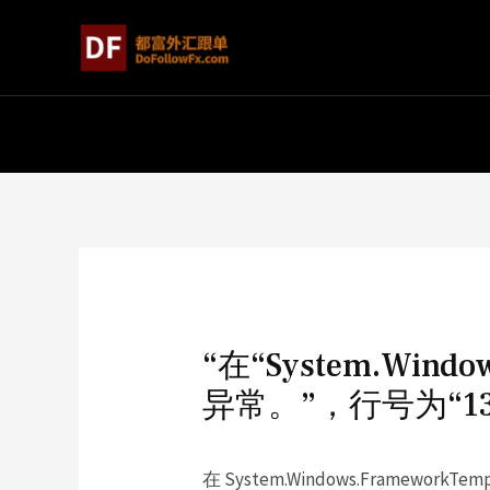
“在“System.Wind
异常。”，行号为“13
在 System.Windows.FrameworkTempl