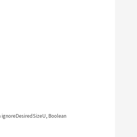
n ignoreDesiredSizeU, Boolean