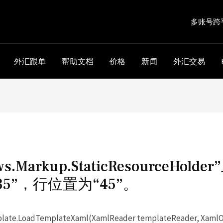
多账号跨
外汇跟单
帮助文档
价格
新闻
外汇交易
ows.Markup.StaticResourceH
5”，行位置为“45”。
ate.LoadTemplateXaml(XamlReader templateReader, XamlObj