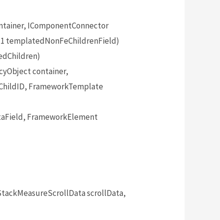
tainer, IComponentConnector
`1 templatedNonFeChildrenField)
edChildren)
yObject container,
mChildID, FrameworkTemplate
aField, FrameworkElement
tackMeasureScrollData scrollData,