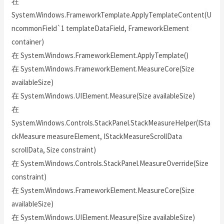
在
System.Windows.FrameworkTemplate.ApplyTemplateContent(U
ncommonField`1 templateDataField, FrameworkElement
container)
在 System.Windows.FrameworkElement.ApplyTemplate()
在 System.Windows.FrameworkElement.MeasureCore(Size
availableSize)
在 System.Windows.UIElement.Measure(Size availableSize)
在
System.Windows.Controls.StackPanel.StackMeasureHelper(ISta
ckMeasure measureElement, IStackMeasureScrollData
scrollData, Size constraint)
在 System.Windows.Controls.StackPanel.MeasureOverride(Size
constraint)
在 System.Windows.FrameworkElement.MeasureCore(Size
availableSize)
在 System.Windows.UIElement.Measure(Size availableSize)