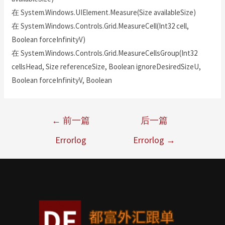
在 System.Windows.UIElement.Measure(Size availableSize)
在 System.Windows.Controls.Grid.MeasureCell(Int32 cell,
Boolean forceInfinityV)
在 System.Windows.Controls.Grid.MeasureCellsGroup(Int32
cellsHead, Size referenceSize, Boolean ignoreDesiredSizeU,
Boolean forceInfinityV, Boolean
←
前一篇
后一篇
Errorlog
Errorlog
→