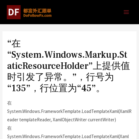
“在
“System.Windows.Markup.St
aticResourceHolder”上提供值
时引发了异常。”，行号为
“135”，行位置为“45”。
在
System.Windows.FrameworkTemplate.LoadTemplateXaml(XamlR
eader templateReader, XamlObjectWriter currentWriter)
在
System.Windows.FrameworkTemplate.LoadTemplateXaml(Xaml