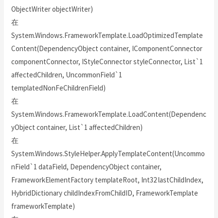
ObjectWriter objectWriter)
在
System.Windows.FrameworkTemplate.LoadOptimizedTemplate
Content(DependencyObject container, IComponentConnector
componentConnector, IStyleConnector styleConnector, List`1
affectedChildren, UncommonField`1
templatedNonFeChildrenField)
在
System.Windows.FrameworkTemplate.LoadContent(Dependenc
yObject container, List`1 affectedChildren)
在
System.Windows.StyleHelper.ApplyTemplateContent(Uncommo
nField`1 dataField, DependencyObject container,
FrameworkElementFactory templateRoot, Int32 lastChildIndex,
HybridDictionary childIndexFromChildID, FrameworkTemplate
frameworkTemplate)