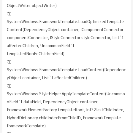
ObjectWriter objectWriter)
在
System.Windows.FrameworkTemplate.LoadOptimizedTemplate
Content(DependencyObject container, IComponentConnector
componentConnector, IStyleConnector styleConnector, List`1
affectedChildren, UncommonField`1
templatedNonFeChildrenField)
在
System.Windows.FrameworkTemplate.LoadContent(Dependenc
yObject container, List`1 affectedChildren)
在
System.Windows.StyleHelper.ApplyTemplateContent(Uncommo
nField`1 dataField, DependencyObject container,
FrameworkElementFactory templateRoot, Int32 lastChildIndex,
HybridDictionary childIndexFromChildID, FrameworkTemplate
frameworkTemplate)