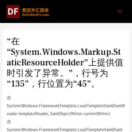
“在
“System.Windows.Markup.St
aticResourceHolder”上提供值
时引发了异常。”，行号为
“135”，行位置为“45”。
在
System.Windows.FrameworkTemplate.LoadTemplateXaml(XamlR
eader templateReader, XamlObjectWriter currentWriter)
在
System.Windows.FrameworkTemplate.LoadTemplateXaml(Xaml