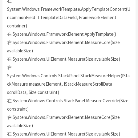
在
System.Windows.FrameworkTemplate.ApplyTemplateContent(U
ncommonField`1 templateDataField, FrameworkElement
container)
在 System.Windows.FrameworkElement.ApplyTemplate()
在 System.Windows.FrameworkElement.MeasureCore(Size
availableSize)
在 System.Windows.UIElement.Measure(Size availableSize)
在
System.Windows.Controls.StackPanel.StackMeasureHelper(ISta
ckMeasure measureElement, IStackMeasureScrollData
scrollData, Size constraint)
在 System.Windows.Controls.StackPanel.MeasureOverride(Size
constraint)
在 System.Windows.FrameworkElement.MeasureCore(Size
availableSize)
在 System.Windows.UIElement.Measure(Size availableSize)