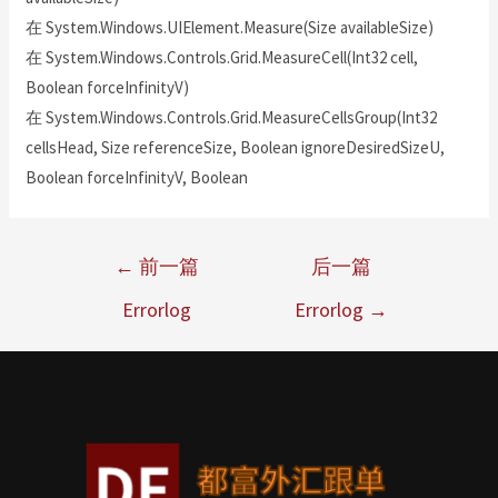
在 System.Windows.UIElement.Measure(Size availableSize)
在 System.Windows.Controls.Grid.MeasureCell(Int32 cell,
Boolean forceInfinityV)
在 System.Windows.Controls.Grid.MeasureCellsGroup(Int32
cellsHead, Size referenceSize, Boolean ignoreDesiredSizeU,
Boolean forceInfinityV, Boolean
←
前一篇
后一篇
Errorlog
Errorlog
→