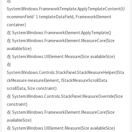
在
System.Windows.FrameworkTemplate.ApplyTemplateContent(U
ncommonField`1 templateDataField, FrameworkElement
container)
在 System.Windows.FrameworkElement.ApplyTemplate()
在 System.Windows.FrameworkElement.MeasureCore(Size
availableSize)
在 System.Windows.UIElement.Measure(Size availableSize)
在
System.Windows.Controls.StackPanel.StackMeasureHelper(ISta
ckMeasure measureElement, IStackMeasureScrollData
scrollData, Size constraint)
在 System.Windows.Controls.StackPanel.MeasureOverride(Size
constraint)
在 System.Windows.FrameworkElement.MeasureCore(Size
availableSize)
在 System.Windows.UIElement.Measure(Size availableSize)