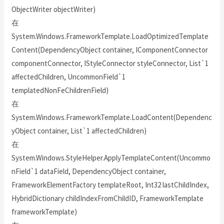
ObjectWriter objectWriter)
在
System.Windows.FrameworkTemplate.LoadOptimizedTemplate
Content(DependencyObject container, IComponentConnector
componentConnector, IStyleConnector styleConnector, List`1
affectedChildren, UncommonField`1
templatedNonFeChildrenField)
在
System.Windows.FrameworkTemplate.LoadContent(Dependenc
yObject container, List`1 affectedChildren)
在
System.Windows.StyleHelper.ApplyTemplateContent(Uncommo
nField`1 dataField, DependencyObject container,
FrameworkElementFactory templateRoot, Int32 lastChildIndex,
HybridDictionary childIndexFromChildID, FrameworkTemplate
frameworkTemplate)