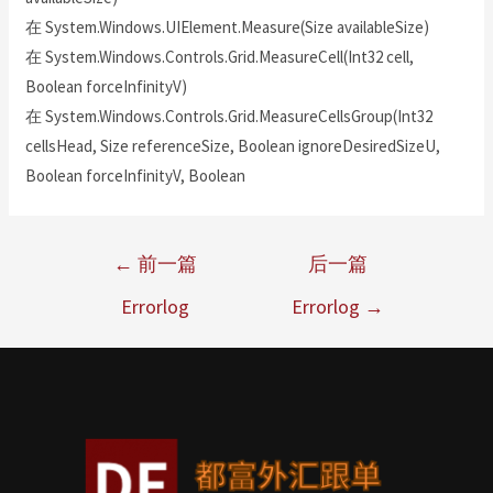
在 System.Windows.UIElement.Measure(Size availableSize)
在 System.Windows.Controls.Grid.MeasureCell(Int32 cell,
Boolean forceInfinityV)
在 System.Windows.Controls.Grid.MeasureCellsGroup(Int32
cellsHead, Size referenceSize, Boolean ignoreDesiredSizeU,
Boolean forceInfinityV, Boolean
←
前一篇
后一篇
Errorlog
Errorlog
→