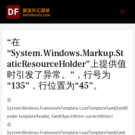
“在
“System.Windows.Markup.St
aticResourceHolder”上提供值
时引发了异常。”，行号为
“135”，行位置为“45”。
在
System.Windows.FrameworkTemplate.LoadTemplateXaml(XamlR
eader templateReader, XamlObjectWriter currentWriter)
在
System.Windows.FrameworkTemplate.LoadTemplateXaml(Xaml