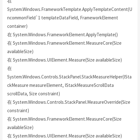
在
System.Windows.FrameworkTemplate.ApplyTemplateContent(U
ncommonField`1 templateDataField, FrameworkElement
container)
在 System.Windows.FrameworkElement.ApplyTemplate()
在 System.Windows.FrameworkElement.MeasureCore(Size
availableSize)
在 System.Windows.UIElement.Measure(Size availableSize)
在
System.Windows.Controls.StackPanel.StackMeasureHelper(ISta
ckMeasure measureElement, IStackMeasureScrollData
scrollData, Size constraint)
在 System.Windows.Controls.StackPanel.MeasureOverride(Size
constraint)
在 System.Windows.FrameworkElement.MeasureCore(Size
availableSize)
在 System.Windows.UIElement.Measure(Size availableSize)