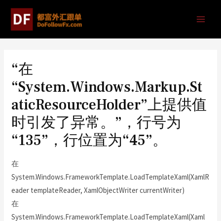
“在
“System.Windows.Markup.St
aticResourceHolder”上提供值
时引发了异常。”，行号为
“135”，行位置为“45”。
在
System.Windows.FrameworkTemplate.LoadTemplateXaml(XamlR
eader templateReader, XamlObjectWriter currentWriter)
在
System.Windows.FrameworkTemplate.LoadTemplateXaml(Xaml