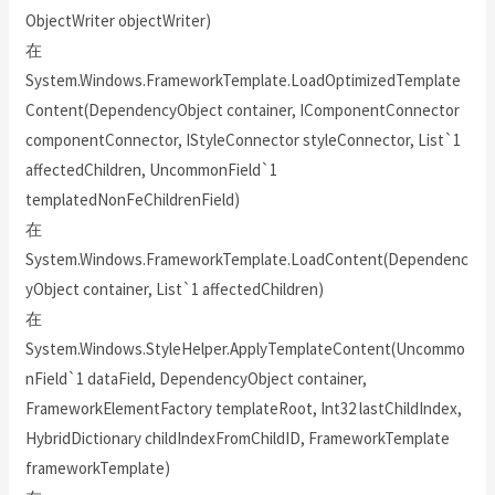
ObjectWriter objectWriter)
在
System.Windows.FrameworkTemplate.LoadOptimizedTemplate
Content(DependencyObject container, IComponentConnector
componentConnector, IStyleConnector styleConnector, List`1
affectedChildren, UncommonField`1
templatedNonFeChildrenField)
在
System.Windows.FrameworkTemplate.LoadContent(Dependenc
yObject container, List`1 affectedChildren)
在
System.Windows.StyleHelper.ApplyTemplateContent(Uncommo
nField`1 dataField, DependencyObject container,
FrameworkElementFactory templateRoot, Int32 lastChildIndex,
HybridDictionary childIndexFromChildID, FrameworkTemplate
frameworkTemplate)