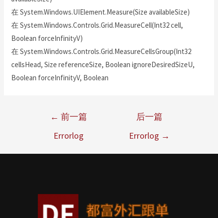
在 System.Windows.UIElement.Measure(Size availableSize)
在 System.Windows.Controls.Grid.MeasureCell(Int32 cell,
Boolean forceInfinityV)
在 System.Windows.Controls.Grid.MeasureCellsGroup(Int32
cellsHead, Size referenceSize, Boolean ignoreDesiredSizeU,
Boolean forceInfinityV, Boolean
←
前一篇
后一篇
Errorlog
Errorlog
→