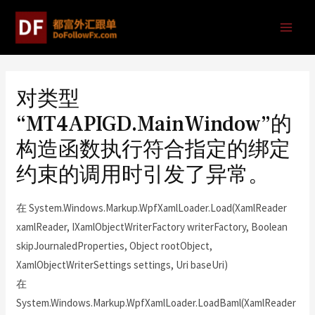
对类型
“MT4APIGD.MainWindow”的
构造函数执行符合指定的绑定
约束的调用时引发了异常。
在 System.Windows.Markup.WpfXamlLoader.Load(XamlReader
xamlReader, IXamlObjectWriterFactory writerFactory, Boolean
skipJournaledProperties, Object rootObject,
XamlObjectWriterSettings settings, Uri baseUri)
在
System.Windows.Markup.WpfXamlLoader.LoadBaml(XamlReader