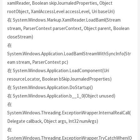
xamlReader, Boolean skipJournaledProperties, Object
rootObject, XamlAccessLevel accessLevel, Uri baseUri)
在 System.Windows.Markup.XamlReader.LoadBaml(Stream
stream, ParserContext parserContext, Object parent, Boolean
closeStream)
在
System.Windows.Application.LoadBamlStreamWithSyncInfo(Str
eam stream, ParserContext pc)
在 System.Windows.Application.LoadComponent(Uri
resourceLocator, Boolean bSkipJournaledProperties)
在 System.Windows.Application.DoStartup()
在 System.Windows.Application.b__1_0(Object unused)
在
System.Windows.Threading.ExceptionWrapper.InternalRealCall(
Delegate callback, Object args, Int32 numArgs)
在
System.Windows.Threading.ExceptionWrapper.TryCatchWhen(O