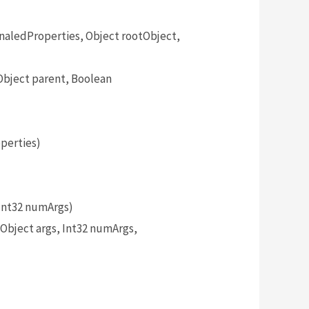
ledProperties, Object rootObject,
bject parent, Boolean
perties)
Int32 numArgs)
bject args, Int32 numArgs,