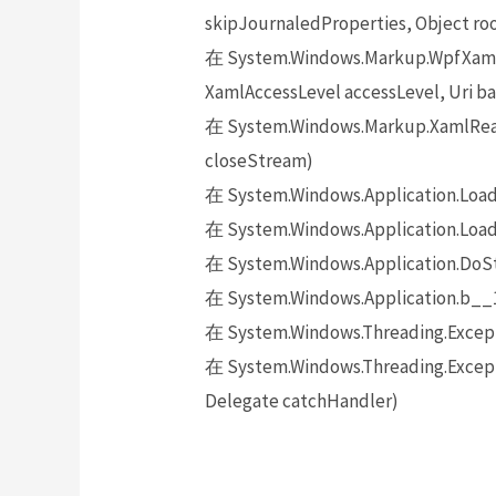
skipJournaledProperties, Object roo
在 System.Windows.Markup.WpfXamlL
XamlAccessLevel accessLevel, Uri ba
在 System.Windows.Markup.XamlReade
closeStream)
在 System.Windows.Application.Loa
在 System.Windows.Application.Load
在 System.Windows.Application.DoS
在 System.Windows.Application.b__
在 System.Windows.Threading.Excepti
在 System.Windows.Threading.Excepti
Delegate catchHandler)