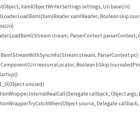
tObject, XamlObjectWriterSettings settings, Uri baseUri)
oader.LoadBaml(XamlReader xamlReader, Boolean skipJourna
seUri)
r.LoadBaml(Stream stream, ParserContext parserContext, O
dBamlStreamWithSyncInfo(Stream stream, ParserContext pc)
Component(Uri resourceLocator, Boolean bSkipJournaledPro
tartup()
1_0(Object unused)
onWrapper.InternalRealCall(Delegate callback, Object args, 
onWrapper.TryCatchWhen(Object source, Delegate callback, O