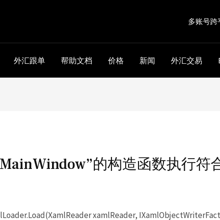
多账号跨
外汇跟单
帮助文档
价格
新闻
外汇交易
D.MainWindow”的构造函数执
。
oader.Load(XamlReader xamlReader, IXamlObjectWriterFactor