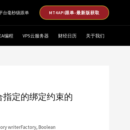
MT4API跟单-最新版获取
平台毫秒级跟单
EA编程
VPS云服务器
财经日历
关于我们
行符合指定的绑定约束的
y writerFactory, Boolean