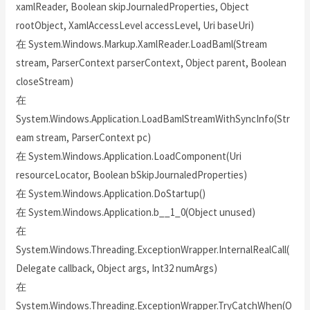
xamlReader, Boolean skipJournaledProperties, Object
rootObject, XamlAccessLevel accessLevel, Uri baseUri)
在 System.Windows.Markup.XamlReader.LoadBaml(Stream
stream, ParserContext parserContext, Object parent, Boolean
closeStream)
在
System.Windows.Application.LoadBamlStreamWithSyncInfo(Str
eam stream, ParserContext pc)
在 System.Windows.Application.LoadComponent(Uri
resourceLocator, Boolean bSkipJournaledProperties)
在 System.Windows.Application.DoStartup()
在 System.Windows.Application.b__1_0(Object unused)
在
System.Windows.Threading.ExceptionWrapper.InternalRealCall(
Delegate callback, Object args, Int32 numArgs)
在
System.Windows.Threading.ExceptionWrapper.TryCatchWhen(O