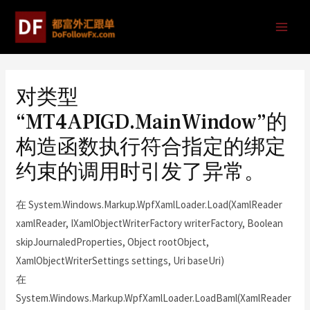
对类型
“MT4APIGD.MainWindow”的
构造函数执行符合指定的绑定
约束的调用时引发了异常。
在 System.Windows.Markup.WpfXamlLoader.Load(XamlReader
xamlReader, IXamlObjectWriterFactory writerFactory, Boolean
skipJournaledProperties, Object rootObject,
XamlObjectWriterSettings settings, Uri baseUri)
在
System.Windows.Markup.WpfXamlLoader.LoadBaml(XamlReader