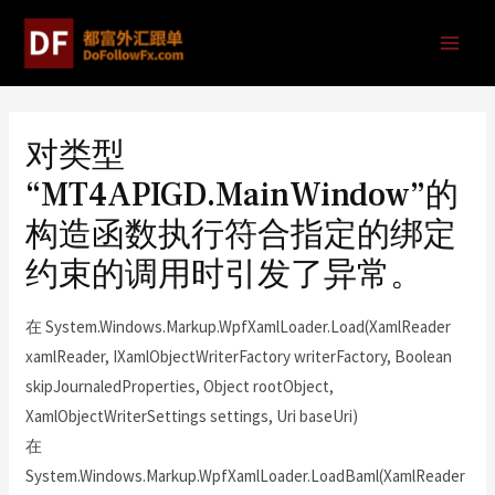
对类型
“MT4APIGD.MainWindow”的
构造函数执行符合指定的绑定
约束的调用时引发了异常。
在 System.Windows.Markup.WpfXamlLoader.Load(XamlReader
xamlReader, IXamlObjectWriterFactory writerFactory, Boolean
skipJournaledProperties, Object rootObject,
XamlObjectWriterSettings settings, Uri baseUri)
在
System.Windows.Markup.WpfXamlLoader.LoadBaml(XamlReader