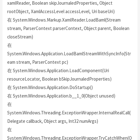
xamlReader, Boolean skipJournaledProperties, Object
rootObject, XamlAccessLevel accessLevel, Uri baseUri)
在 System.Windows.Markup.XamlReader.LoadBaml(Stream
stream, ParserContext parserContext, Object parent, Boolean
closeStream)
在
System.Windows.Application.LoadBamlStreamWithSyncInfo(Str
eam stream, ParserContext pc)
在 System.Windows.Application.LoadComponent(Uri
resourceLocator, Boolean bSkipJournaledProperties)
在 System.Windows.Application.DoStartup()
在 System.Windows.Application.b__1_0(Object unused)
在
System.Windows.Threading.ExceptionWrapper.InternalRealCall(
Delegate callback, Object args, Int32 numArgs)
在
System.Windows.Threading.ExceptionWrapper.TryCatchWhen(O