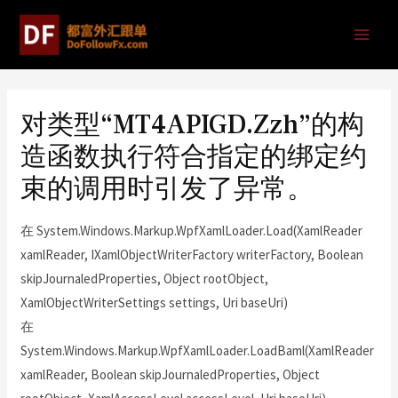
对类型“MT4APIGD.Zzh”的构
造函数执行符合指定的绑定约
束的调用时引发了异常。
在 System.Windows.Markup.WpfXamlLoader.Load(XamlReader
xamlReader, IXamlObjectWriterFactory writerFactory, Boolean
skipJournaledProperties, Object rootObject,
XamlObjectWriterSettings settings, Uri baseUri)
在
System.Windows.Markup.WpfXamlLoader.LoadBaml(XamlReader
xamlReader, Boolean skipJournaledProperties, Object