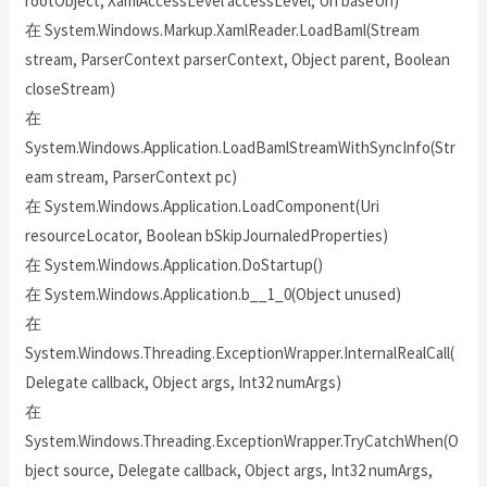
rootObject, XamlAccessLevel accessLevel, Uri baseUri)
在 System.Windows.Markup.XamlReader.LoadBaml(Stream
stream, ParserContext parserContext, Object parent, Boolean
closeStream)
在
System.Windows.Application.LoadBamlStreamWithSyncInfo(Str
eam stream, ParserContext pc)
在 System.Windows.Application.LoadComponent(Uri
resourceLocator, Boolean bSkipJournaledProperties)
在 System.Windows.Application.DoStartup()
在 System.Windows.Application.b__1_0(Object unused)
在
System.Windows.Threading.ExceptionWrapper.InternalRealCall(
Delegate callback, Object args, Int32 numArgs)
在
System.Windows.Threading.ExceptionWrapper.TryCatchWhen(O
bject source, Delegate callback, Object args, Int32 numArgs,