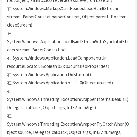
rootObject, XamlAccessLevel accessLevel, Uri baseUri)
在 System.Windows.Markup.XamlReader.LoadBaml(Stream
stream, ParserContext parserContext, Object parent, Boolean
closeStream)
在
System.Windows.Application.LoadBamlStreamWithSyncInfo(Str
eam stream, ParserContext pc)
在 System.Windows.Application.LoadComponent(Uri
resourceLocator, Boolean bSkipJournaledProperties)
在 System.Windows.Application.DoStartup()
在 System.Windows.Application.b__1_0(Object unused)
在
System.Windows.Threading.ExceptionWrapper.InternalRealCall(
Delegate callback, Object args, Int32 numArgs)
在
System.Windows.Threading.ExceptionWrapper.TryCatchWhen(O
bject source, Delegate callback, Object args, Int32 numArgs,