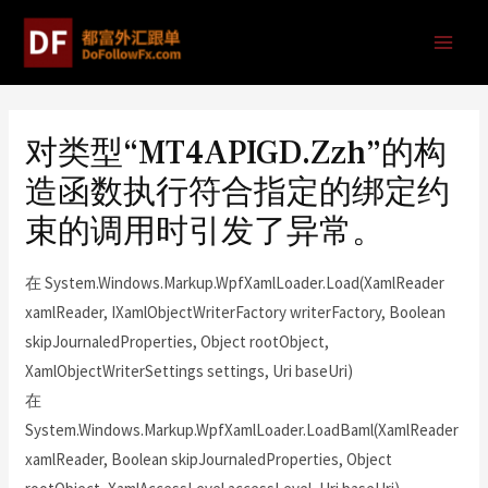
对类型“MT4APIGD.Zzh”的构
造函数执行符合指定的绑定约
束的调用时引发了异常。
在 System.Windows.Markup.WpfXamlLoader.Load(XamlReader
xamlReader, IXamlObjectWriterFactory writerFactory, Boolean
skipJournaledProperties, Object rootObject,
XamlObjectWriterSettings settings, Uri baseUri)
在
System.Windows.Markup.WpfXamlLoader.LoadBaml(XamlReader
xamlReader, Boolean skipJournaledProperties, Object