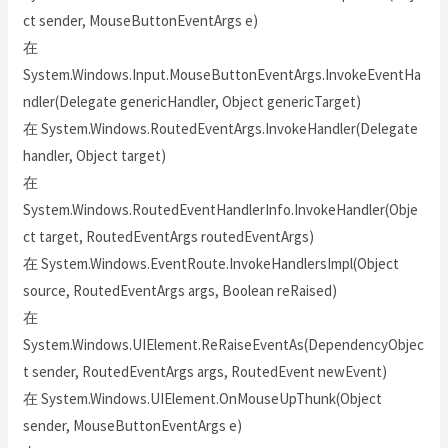
ct sender, MouseButtonEventArgs e)
在
System.Windows.Input.MouseButtonEventArgs.InvokeEventHa
ndler(Delegate genericHandler, Object genericTarget)
在 System.Windows.RoutedEventArgs.InvokeHandler(Delegate
handler, Object target)
在
System.Windows.RoutedEventHandlerInfo.InvokeHandler(Obje
ct target, RoutedEventArgs routedEventArgs)
在 System.Windows.EventRoute.InvokeHandlersImpl(Object
source, RoutedEventArgs args, Boolean reRaised)
在
System.Windows.UIElement.ReRaiseEventAs(DependencyObjec
t sender, RoutedEventArgs args, RoutedEvent newEvent)
在 System.Windows.UIElement.OnMouseUpThunk(Object
sender, MouseButtonEventArgs e)