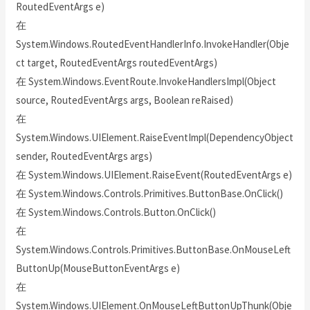
RoutedEventArgs e)
在
System.Windows.RoutedEventHandlerInfo.InvokeHandler(Obje
ct target, RoutedEventArgs routedEventArgs)
在 System.Windows.EventRoute.InvokeHandlersImpl(Object
source, RoutedEventArgs args, Boolean reRaised)
在
System.Windows.UIElement.RaiseEventImpl(DependencyObject
sender, RoutedEventArgs args)
在 System.Windows.UIElement.RaiseEvent(RoutedEventArgs e)
在 System.Windows.Controls.Primitives.ButtonBase.OnClick()
在 System.Windows.Controls.Button.OnClick()
在
System.Windows.Controls.Primitives.ButtonBase.OnMouseLeft
ButtonUp(MouseButtonEventArgs e)
在
System.Windows.UIElement.OnMouseLeftButtonUpThunk(Obje