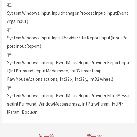
在
System.Windows.Input.InputManager.ProcessInput(InputEvent
Args input)
在
System.Windows.Input.InputProviderSite.ReportInput(InputRe
port inputReport)
在
System.Windows.Interop.HwndMouseInputProvider.ReportInpu
t(IntPtr hwnd, InputMode mode, Int32 timestamp,
RawMouseActions actions, Int32 x, Int32 y, Int32 wheel)
在
System.Windows.Interop.HwndMouseInputProvider.FilterMessa
ge(IntPtr hwnd, WindowMessage msg, IntPtr wParam, IntPtr
lParam, Boolean
←
前一篇
后一篇