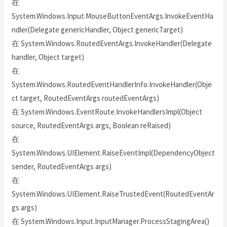
在
System.Windows.Input.MouseButtonEventArgs.InvokeEventHa
ndler(Delegate genericHandler, Object genericTarget)
在 System.Windows.RoutedEventArgs.InvokeHandler(Delegate
handler, Object target)
在
System.Windows.RoutedEventHandlerInfo.InvokeHandler(Obje
ct target, RoutedEventArgs routedEventArgs)
在 System.Windows.EventRoute.InvokeHandlersImpl(Object
source, RoutedEventArgs args, Boolean reRaised)
在
System.Windows.UIElement.RaiseEventImpl(DependencyObject
sender, RoutedEventArgs args)
在
System.Windows.UIElement.RaiseTrustedEvent(RoutedEventAr
gs args)
在 System.Windows.Input.InputManager.ProcessStagingArea()