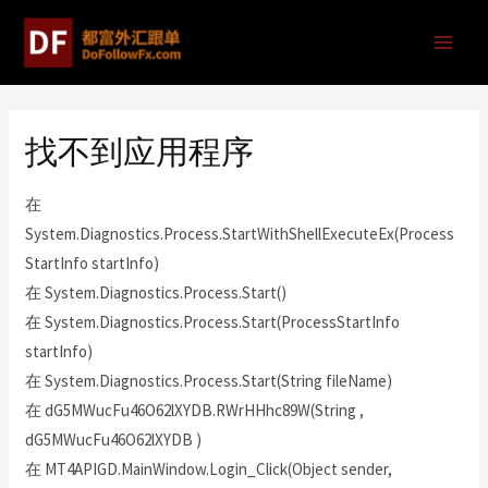
找不到应用程序
在
System.Diagnostics.Process.StartWithShellExecuteEx(Process
StartInfo startInfo)
在 System.Diagnostics.Process.Start()
在 System.Diagnostics.Process.Start(ProcessStartInfo
startInfo)
在 System.Diagnostics.Process.Start(String fileName)
在 dG5MWucFu46O62lXYDB.RWrHHhc89W(String ,
dG5MWucFu46O62lXYDB )
在 MT4APIGD.MainWindow.Login_Click(Object sender,