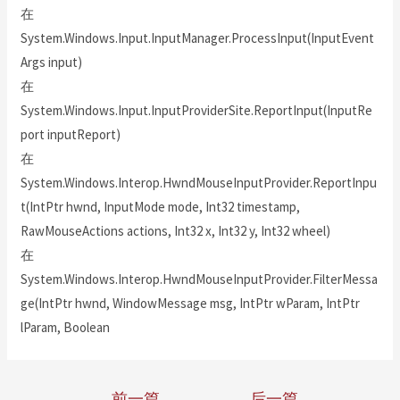
在
System.Windows.Input.InputManager.ProcessInput(InputEvent
Args input)
在
System.Windows.Input.InputProviderSite.ReportInput(InputRe
port inputReport)
在
System.Windows.Interop.HwndMouseInputProvider.ReportInpu
t(IntPtr hwnd, InputMode mode, Int32 timestamp,
RawMouseActions actions, Int32 x, Int32 y, Int32 wheel)
在
System.Windows.Interop.HwndMouseInputProvider.FilterMessa
ge(IntPtr hwnd, WindowMessage msg, IntPtr wParam, IntPtr
lParam, Boolean
←
前一篇
后一篇