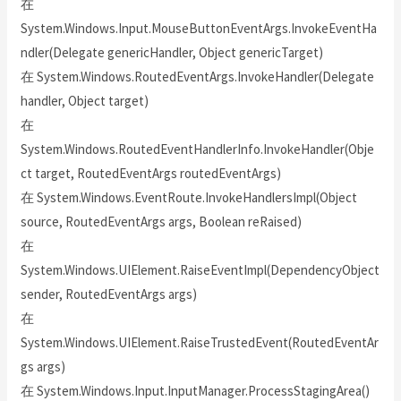
在
System.Windows.Input.MouseButtonEventArgs.InvokeEventHa
ndler(Delegate genericHandler, Object genericTarget)
在 System.Windows.RoutedEventArgs.InvokeHandler(Delegate
handler, Object target)
在
System.Windows.RoutedEventHandlerInfo.InvokeHandler(Obje
ct target, RoutedEventArgs routedEventArgs)
在 System.Windows.EventRoute.InvokeHandlersImpl(Object
source, RoutedEventArgs args, Boolean reRaised)
在
System.Windows.UIElement.RaiseEventImpl(DependencyObject
sender, RoutedEventArgs args)
在
System.Windows.UIElement.RaiseTrustedEvent(RoutedEventAr
gs args)
在 System.Windows.Input.InputManager.ProcessStagingArea()