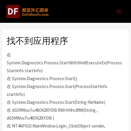
找不到应用程序
在
System.Diagnostics.Process.StartWithShellExecuteEx(Process
StartInfo startInfo)
在 System.Diagnostics.Process.Start()
在 System.Diagnostics.Process.Start(ProcessStartInfo
startInfo)
在 System.Diagnostics.Process.Start(String fileName)
在 dG5MWucFu46O62lXYDB.RWrHHhc89W(String ,
dG5MWucFu46O62lXYDB )
在 MT4APIGD.MainWindow.Login_Click(Object sender,