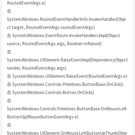
RoutedEventArgs e)
在
System.Windows.RoutedEventHandlerInfo.InvokeHandler(Obje
ct target, RoutedEventArgs routedEventArgs)
在 System.Windows.EventRoute.InvokeHandlersImpl(Object
source, RoutedEventArgs args, Boolean reRaised)
在
System.Windows.UIElement.RaiseEventImpl(DependencyObject
sender, RoutedEventArgs args)
在 System.Windows.UIElement.RaiseEvent(RoutedEventArgs e)
在 System.Windows.Controls.Primitives.ButtonBase.OnClick()
在 System.Windows.Controls.Button.OnClick()
在
System.Windows.Controls.Primitives.ButtonBase.OnMouseLeft
ButtonUp(MouseButtonEventArgs e)
在
System.Windows.UIElement.OnMouseLeftButtonUpThunk(Obje