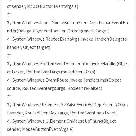
ct sender, MouseButtonEventArgs e)
在
System.Windows.Input.MouseButtonEventArgs.InvokeEventHa
ndler(Delegate genericHandler, Object genericTarget)
在 System.Windows.RoutedEventArgs.InvokeHandler(Delegate
handler, Object target)
在
System.Windows.RoutedEventHandlerInfo.InvokeHandler(Obje
ct target, RoutedEventArgs routedEventArgs)
在 System.Windows.EventRoute.InvokeHandlersImpl(Object
source, RoutedEventArgs args, Boolean reRaised)
在
System.Windows.UIElement.ReRaiseEventAs(DependencyObjec
t sender, RoutedEventArgs args, RoutedEvent newEvent)
在 System.Windows.UIElement.OnMouseUpThunk(Object
sender, MouseButtonEventArgs e)