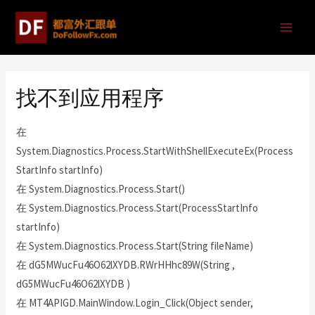
找不到应用程序
在
System.Diagnostics.Process.StartWithShellExecuteEx(Process
StartInfo startInfo)
在 System.Diagnostics.Process.Start()
在 System.Diagnostics.Process.Start(ProcessStartInfo
startInfo)
在 System.Diagnostics.Process.Start(String fileName)
在 dG5MWucFu46O62lXYDB.RWrHHhc89W(String ,
dG5MWucFu46O62lXYDB )
在 MT4APIGD.MainWindow.Login_Click(Object sender,