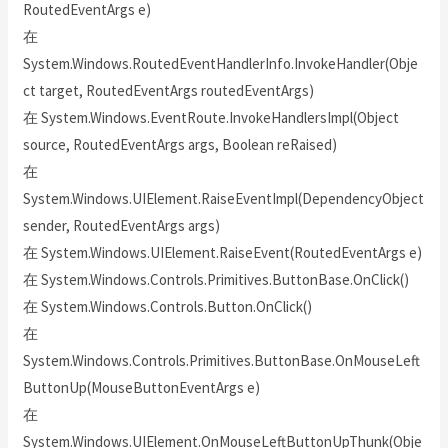
RoutedEventArgs e)
在
System.Windows.RoutedEventHandlerInfo.InvokeHandler(Obje
ct target, RoutedEventArgs routedEventArgs)
在 System.Windows.EventRoute.InvokeHandlersImpl(Object
source, RoutedEventArgs args, Boolean reRaised)
在
System.Windows.UIElement.RaiseEventImpl(DependencyObject
sender, RoutedEventArgs args)
在 System.Windows.UIElement.RaiseEvent(RoutedEventArgs e)
在 System.Windows.Controls.Primitives.ButtonBase.OnClick()
在 System.Windows.Controls.Button.OnClick()
在
System.Windows.Controls.Primitives.ButtonBase.OnMouseLeft
ButtonUp(MouseButtonEventArgs e)
在
System.Windows.UIElement.OnMouseLeftButtonUpThunk(Obje