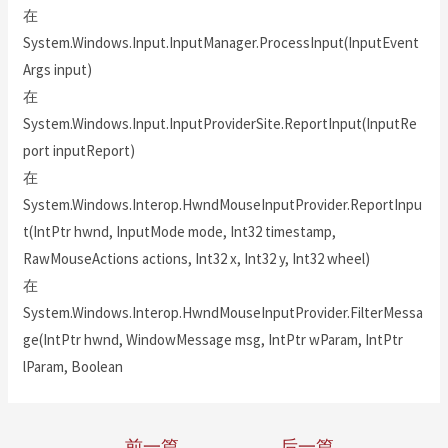
在
System.Windows.Input.InputManager.ProcessInput(InputEvent
Args input)
在
System.Windows.Input.InputProviderSite.ReportInput(InputRe
port inputReport)
在
System.Windows.Interop.HwndMouseInputProvider.ReportInpu
t(IntPtr hwnd, InputMode mode, Int32 timestamp,
RawMouseActions actions, Int32 x, Int32 y, Int32 wheel)
在
System.Windows.Interop.HwndMouseInputProvider.FilterMessa
ge(IntPtr hwnd, WindowMessage msg, IntPtr wParam, IntPtr
lParam, Boolean
←
前一篇
后一篇