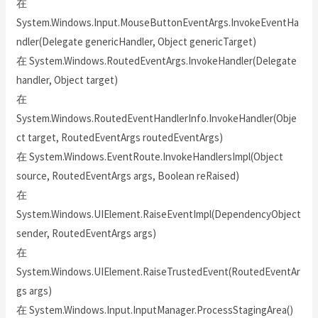
在
System.Windows.Input.MouseButtonEventArgs.InvokeEventHa
ndler(Delegate genericHandler, Object genericTarget)
在 System.Windows.RoutedEventArgs.InvokeHandler(Delegate
handler, Object target)
在
System.Windows.RoutedEventHandlerInfo.InvokeHandler(Obje
ct target, RoutedEventArgs routedEventArgs)
在 System.Windows.EventRoute.InvokeHandlersImpl(Object
source, RoutedEventArgs args, Boolean reRaised)
在
System.Windows.UIElement.RaiseEventImpl(DependencyObject
sender, RoutedEventArgs args)
在
System.Windows.UIElement.RaiseTrustedEvent(RoutedEventAr
gs args)
在 System.Windows.Input.InputManager.ProcessStagingArea()