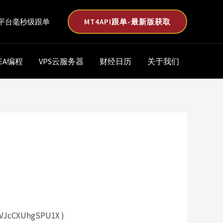
MT4API跟单-最新版获取
平台毫秒级跟单
EA编程
VPS云服务器
财经日历
关于我们
4pVJcCXUhgSPU1X )