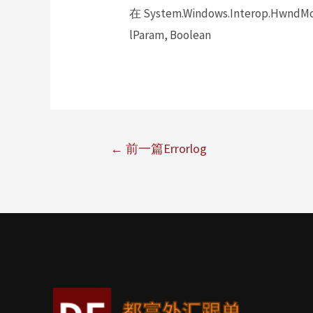
在 System.Windows.Interop.HwndMou
lParam, Boolean
←
前一篇Errorlog