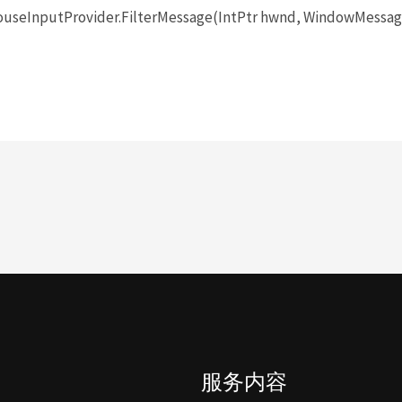
seInputProvider.FilterMessage(IntPtr hwnd, WindowMessage 
服务内容