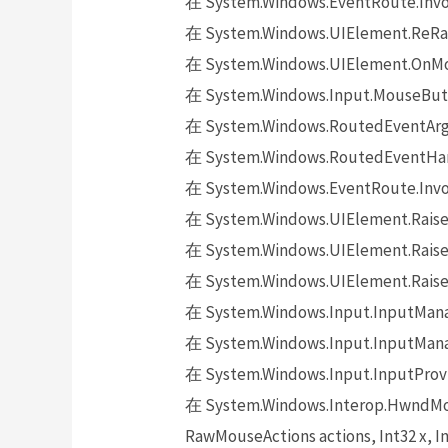
在 System.Windows.EventRoute.Invok
在 System.Windows.UIElement.ReRai
在 System.Windows.UIElement.OnMo
在 System.Windows.Input.MouseButt
在 System.Windows.RoutedEventArgs.
在 System.Windows.RoutedEventHand
在 System.Windows.EventRoute.Invok
在 System.Windows.UIElement.Raise
在 System.Windows.UIElement.Raise
在 System.Windows.UIElement.Raise
在 System.Windows.Input.InputMana
在 System.Windows.Input.InputMana
在 System.Windows.Input.InputProv
在 System.Windows.Interop.HwndMou
RawMouseActions actions, Int32 x, In