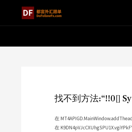
找不到方法:“!!0[] Sys
在 MT4APIGD.MainWindow.addThead(In
在 K9DN4pVJcCXUhgSPU1X.vgiYPkFYfn