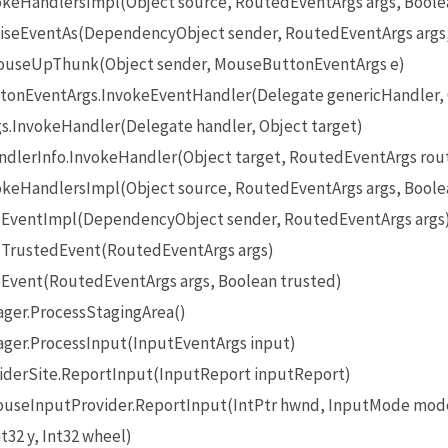
eHandlersImpl(Object source, RoutedEventArgs args, Boole
seEventAs(DependencyObject sender, RoutedEventArgs args
useUpThunk(Object sender, MouseButtonEventArgs e)
onEventArgs.InvokeEventHandler(Delegate genericHandler, O
InvokeHandler(Delegate handler, Object target)
lerInfo.InvokeHandler(Object target, RoutedEventArgs rou
eHandlersImpl(Object source, RoutedEventArgs args, Boole
EventImpl(DependencyObject sender, RoutedEventArgs args
TrustedEvent(RoutedEventArgs args)
Event(RoutedEventArgs args, Boolean trusted)
ger.ProcessStagingArea()
ger.ProcessInput(InputEventArgs input)
iderSite.ReportInput(InputReport inputReport)
seInputProvider.ReportInput(IntPtr hwnd, InputMode mode
t32 y, Int32 wheel)