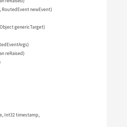
an reRaised)
, RoutedEvent newEvent)
bject genericTarget)
tedEventArgs)
an reRaised)
)
, Int32 timestamp,