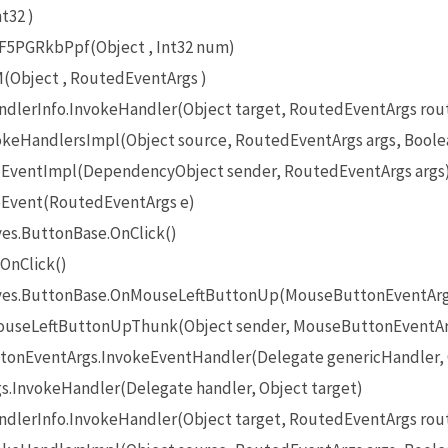
t32 )
5PGRkbPpf(Object , Int32 num)
Object , RoutedEventArgs )
lerInfo.InvokeHandler(Object target, RoutedEventArgs rou
eHandlersImpl(Object source, RoutedEventArgs args, Boole
EventImpl(DependencyObject sender, RoutedEventArgs args
Event(RoutedEventArgs e)
es.ButtonBase.OnClick()
OnClick()
ives.ButtonBase.OnMouseLeftButtonUp(MouseButtonEventArg
useLeftButtonUpThunk(Object sender, MouseButtonEventAr
onEventArgs.InvokeEventHandler(Delegate genericHandler, O
InvokeHandler(Delegate handler, Object target)
lerInfo.InvokeHandler(Object target, RoutedEventArgs rou