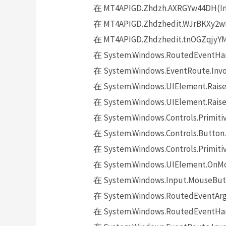
在 MT4APIGD.Zhdzh.AXRGYw44DH(In
在 MT4APIGD.Zhdzhedit.WJrBKXy2wF
在 MT4APIGD.Zhdzhedit.tnOGZqjyYM(
在 System.Windows.RoutedEventHand
在 System.Windows.EventRoute.Invok
在 System.Windows.UIElement.Raise
在 System.Windows.UIElement.Raise
在 System.Windows.Controls.Primitiv
在 System.Windows.Controls.Button.
在 System.Windows.Controls.Primit
在 System.Windows.UIElement.OnMo
在 System.Windows.Input.MouseButt
在 System.Windows.RoutedEventArgs.
在 System.Windows.RoutedEventHand