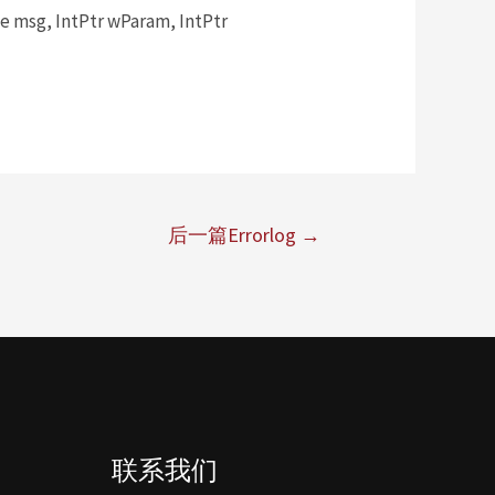
msg, IntPtr wParam, IntPtr
后一篇Errorlog
→
联系我们