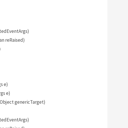
tedEventArgs)
an reRaised)
)
s e)
gs e)
bject genericTarget)
tedEventArgs)