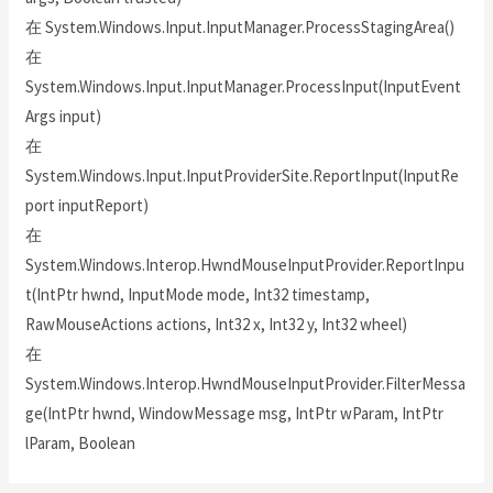
在 System.Windows.Input.InputManager.ProcessStagingArea()
在
System.Windows.Input.InputManager.ProcessInput(InputEvent
Args input)
在
System.Windows.Input.InputProviderSite.ReportInput(InputRe
port inputReport)
在
System.Windows.Interop.HwndMouseInputProvider.ReportInpu
t(IntPtr hwnd, InputMode mode, Int32 timestamp,
RawMouseActions actions, Int32 x, Int32 y, Int32 wheel)
在
System.Windows.Interop.HwndMouseInputProvider.FilterMessa
ge(IntPtr hwnd, WindowMessage msg, IntPtr wParam, IntPtr
lParam, Boolean