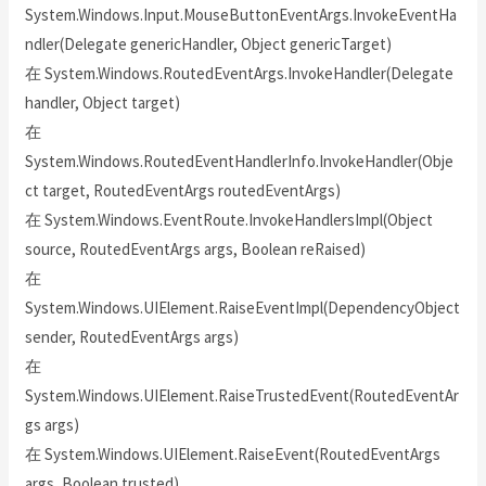
System.Windows.Input.MouseButtonEventArgs.InvokeEventHa
ndler(Delegate genericHandler, Object genericTarget)
在 System.Windows.RoutedEventArgs.InvokeHandler(Delegate
handler, Object target)
在
System.Windows.RoutedEventHandlerInfo.InvokeHandler(Obje
ct target, RoutedEventArgs routedEventArgs)
在 System.Windows.EventRoute.InvokeHandlersImpl(Object
source, RoutedEventArgs args, Boolean reRaised)
在
System.Windows.UIElement.RaiseEventImpl(DependencyObject
sender, RoutedEventArgs args)
在
System.Windows.UIElement.RaiseTrustedEvent(RoutedEventAr
gs args)
在 System.Windows.UIElement.RaiseEvent(RoutedEventArgs
args, Boolean trusted)