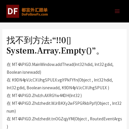
找不到方法:“!!0[]
System.Array.Empty()”。
在 MT4APIGD.MainWindow.addThead(Int32 hdid, Int32 gdid,
Boolean isnewadd)
在 K9DN4pVJcCXUhgSPU1X.vgiYPkFYfn(Object , Int32 hdid,
Int32 gdid, Boolean isnewadd, K9DN4pVJcCXUhgSPU1X )
在 MT4APIGD.Zhdzh.AXRGYw44DH(Int32 )
在 MT4APIGD.Zhdzhedit.WJrBKXy2wF5PGRkbPpf(Object , Int32
num)
在 MT4APIGD.Zhdzhedit.tnOGZqjyYM(Object , RoutedEventArgs
)