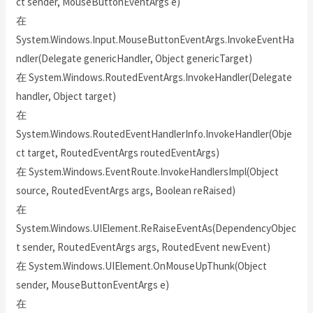
ct sender, MouseButtonEventArgs e)
在
System.Windows.Input.MouseButtonEventArgs.InvokeEventHa
ndler(Delegate genericHandler, Object genericTarget)
在 System.Windows.RoutedEventArgs.InvokeHandler(Delegate
handler, Object target)
在
System.Windows.RoutedEventHandlerInfo.InvokeHandler(Obje
ct target, RoutedEventArgs routedEventArgs)
在 System.Windows.EventRoute.InvokeHandlersImpl(Object
source, RoutedEventArgs args, Boolean reRaised)
在
System.Windows.UIElement.ReRaiseEventAs(DependencyObjec
t sender, RoutedEventArgs args, RoutedEvent newEvent)
在 System.Windows.UIElement.OnMouseUpThunk(Object
sender, MouseButtonEventArgs e)
在