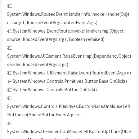
在
System.Windows.RoutedEventHandlerInfo.InvokeHandler(Obje
ct target, RoutedEventArgs routedEventArgs)
在 System.Windows.EventRoute.InvokeHandlersImpl(Object
source, RoutedEventArgs args, Boolean reRaised)
在
System.Windows.UIElement.RaiseEventImpl(DependencyObject
sender, RoutedEventArgs args)
在 System.Windows.UIElement.RaiseEvent(RoutedEventArgs e)
在 System.Windows.Controls.Primitives.ButtonBase.OnClick()
在 System.Windows.Controls.Button.OnClick()
在
System.Windows.Controls.Primitives.ButtonBase.OnMouseLeft
ButtonUp(MouseButtonEventArgs e)
在
System.Windows.UIElement.OnMouseLeftButtonUpThunk(Obje