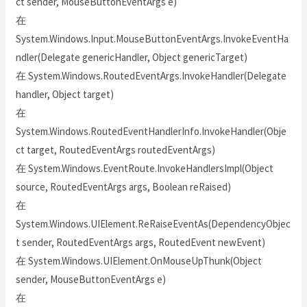
ct sender, MouseButtonEventArgs e)
在
System.Windows.Input.MouseButtonEventArgs.InvokeEventHa
ndler(Delegate genericHandler, Object genericTarget)
在 System.Windows.RoutedEventArgs.InvokeHandler(Delegate
handler, Object target)
在
System.Windows.RoutedEventHandlerInfo.InvokeHandler(Obje
ct target, RoutedEventArgs routedEventArgs)
在 System.Windows.EventRoute.InvokeHandlersImpl(Object
source, RoutedEventArgs args, Boolean reRaised)
在
System.Windows.UIElement.ReRaiseEventAs(DependencyObjec
t sender, RoutedEventArgs args, RoutedEvent newEvent)
在 System.Windows.UIElement.OnMouseUpThunk(Object
sender, MouseButtonEventArgs e)
在