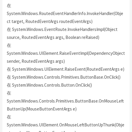
在
System.Windows.RoutedEventHandlerInfo.InvokeHandler(Obje
ct target, RoutedEventArgs routedEventArgs)
在 System.Windows.EventRoute.InvokeHandlersImpl(Object
source, RoutedEventArgs args, Boolean reRaised)
在
System.Windows.UIElement.RaiseEventImpl(DependencyObject
sender, RoutedEventArgs args)
在 System.Windows.UIElement.RaiseEvent(RoutedEventArgs e)
在 System.Windows.Controls.Primitives.ButtonBase.OnClick()
在 System.Windows.Controls.Button.OnClick()
在
System.Windows.Controls.Primitives.ButtonBase.OnMouseLeft
ButtonUp(MouseButtonEventArgs e)
在
System.Windows.UIElement.OnMouseLeftButtonUpThunk(Obje