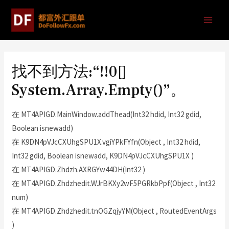
找不到方法:“!!0[]
System.Array.Empty()”。
在 MT4APIGD.MainWindow.addThead(Int32 hdid, Int32 gdid,
Boolean isnewadd)
在 K9DN4pVJcCXUhgSPU1X.vgiYPkFYfn(Object , Int32 hdid,
Int32 gdid, Boolean isnewadd, K9DN4pVJcCXUhgSPU1X )
在 MT4APIGD.Zhdzh.AXRGYw44DH(Int32 )
在 MT4APIGD.Zhdzhedit.WJrBKXy2wF5PGRkbPpf(Object , Int32
num)
在 MT4APIGD.Zhdzhedit.tnOGZqjyYM(Object , RoutedEventArgs
)