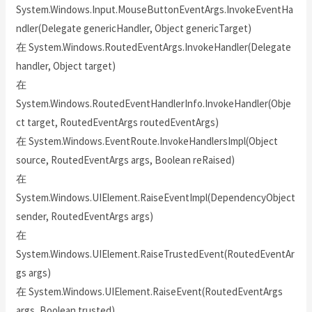
System.Windows.Input.MouseButtonEventArgs.InvokeEventHa
ndler(Delegate genericHandler, Object genericTarget)
在 System.Windows.RoutedEventArgs.InvokeHandler(Delegate
handler, Object target)
在
System.Windows.RoutedEventHandlerInfo.InvokeHandler(Obje
ct target, RoutedEventArgs routedEventArgs)
在 System.Windows.EventRoute.InvokeHandlersImpl(Object
source, RoutedEventArgs args, Boolean reRaised)
在
System.Windows.UIElement.RaiseEventImpl(DependencyObject
sender, RoutedEventArgs args)
在
System.Windows.UIElement.RaiseTrustedEvent(RoutedEventAr
gs args)
在 System.Windows.UIElement.RaiseEvent(RoutedEventArgs
args, Boolean trusted)