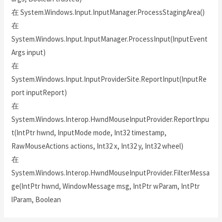
在 System.Windows.Input.InputManager.ProcessStagingArea()
在
System.Windows.Input.InputManager.ProcessInput(InputEvent
Args input)
在
System.Windows.Input.InputProviderSite.ReportInput(InputRe
port inputReport)
在
System.Windows.Interop.HwndMouseInputProvider.ReportInpu
t(IntPtr hwnd, InputMode mode, Int32 timestamp,
RawMouseActions actions, Int32 x, Int32 y, Int32 wheel)
在
System.Windows.Interop.HwndMouseInputProvider.FilterMessa
ge(IntPtr hwnd, WindowMessage msg, IntPtr wParam, IntPtr
lParam, Boolean