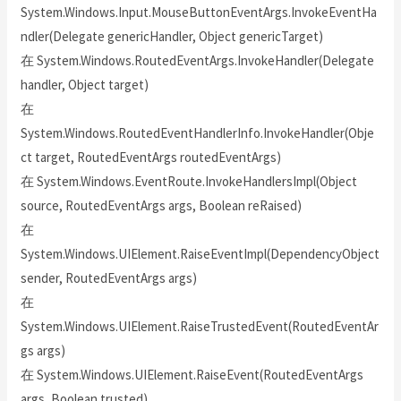
System.Windows.Input.MouseButtonEventArgs.InvokeEventHa
ndler(Delegate genericHandler, Object genericTarget)
在 System.Windows.RoutedEventArgs.InvokeHandler(Delegate
handler, Object target)
在
System.Windows.RoutedEventHandlerInfo.InvokeHandler(Obje
ct target, RoutedEventArgs routedEventArgs)
在 System.Windows.EventRoute.InvokeHandlersImpl(Object
source, RoutedEventArgs args, Boolean reRaised)
在
System.Windows.UIElement.RaiseEventImpl(DependencyObject
sender, RoutedEventArgs args)
在
System.Windows.UIElement.RaiseTrustedEvent(RoutedEventAr
gs args)
在 System.Windows.UIElement.RaiseEvent(RoutedEventArgs
args, Boolean trusted)