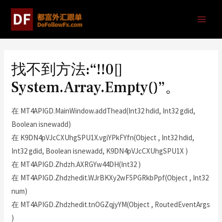
找不到方法:“!!0[]
System.Array.Empty()”。
在 MT4APIGD.MainWindow.addThead(Int32 hdid, Int32 gdid,
Boolean isnewadd)
在 K9DN4pVJcCXUhgSPU1X.vgiYPkFYfn(Object , Int32 hdid,
Int32 gdid, Boolean isnewadd, K9DN4pVJcCXUhgSPU1X )
在 MT4APIGD.Zhdzh.AXRGYw44DH(Int32 )
在 MT4APIGD.Zhdzhedit.WJrBKXy2wF5PGRkbPpf(Object , Int32
num)
在 MT4APIGD.Zhdzhedit.tnOGZqjyYM(Object , RoutedEventArgs
)