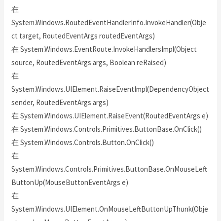
在
System.Windows.RoutedEventHandlerInfo.InvokeHandler(Obje
ct target, RoutedEventArgs routedEventArgs)
在 System.Windows.EventRoute.InvokeHandlersImpl(Object
source, RoutedEventArgs args, Boolean reRaised)
在
System.Windows.UIElement.RaiseEventImpl(DependencyObject
sender, RoutedEventArgs args)
在 System.Windows.UIElement.RaiseEvent(RoutedEventArgs e)
在 System.Windows.Controls.Primitives.ButtonBase.OnClick()
在 System.Windows.Controls.Button.OnClick()
在
System.Windows.Controls.Primitives.ButtonBase.OnMouseLeft
ButtonUp(MouseButtonEventArgs e)
在
System.Windows.UIElement.OnMouseLeftButtonUpThunk(Obje