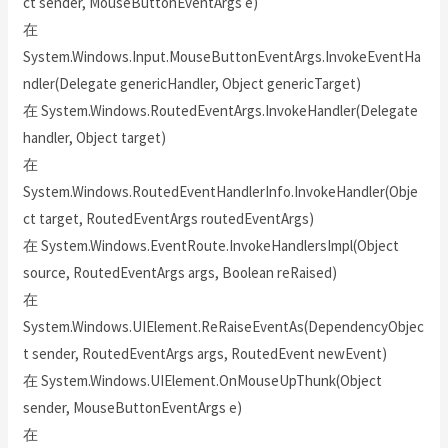
ct sender, MouseButtonEventArgs e)
在
System.Windows.Input.MouseButtonEventArgs.InvokeEventHa
ndler(Delegate genericHandler, Object genericTarget)
在 System.Windows.RoutedEventArgs.InvokeHandler(Delegate
handler, Object target)
在
System.Windows.RoutedEventHandlerInfo.InvokeHandler(Obje
ct target, RoutedEventArgs routedEventArgs)
在 System.Windows.EventRoute.InvokeHandlersImpl(Object
source, RoutedEventArgs args, Boolean reRaised)
在
System.Windows.UIElement.ReRaiseEventAs(DependencyObjec
t sender, RoutedEventArgs args, RoutedEvent newEvent)
在 System.Windows.UIElement.OnMouseUpThunk(Object
sender, MouseButtonEventArgs e)
在