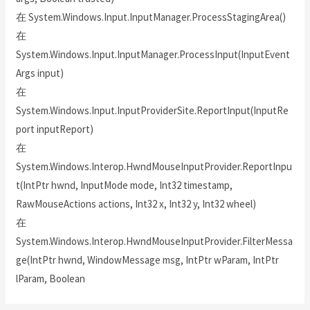
在 System.Windows.Input.InputManager.ProcessStagingArea()
在
System.Windows.Input.InputManager.ProcessInput(InputEvent
Args input)
在
System.Windows.Input.InputProviderSite.ReportInput(InputRe
port inputReport)
在
System.Windows.Interop.HwndMouseInputProvider.ReportInpu
t(IntPtr hwnd, InputMode mode, Int32 timestamp,
RawMouseActions actions, Int32 x, Int32 y, Int32 wheel)
在
System.Windows.Interop.HwndMouseInputProvider.FilterMessa
ge(IntPtr hwnd, WindowMessage msg, IntPtr wParam, IntPtr
lParam, Boolean