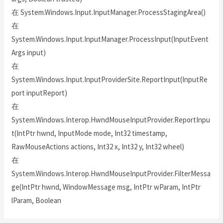
在 System.Windows.Input.InputManager.ProcessStagingArea()
在
System.Windows.Input.InputManager.ProcessInput(InputEvent
Args input)
在
System.Windows.Input.InputProviderSite.ReportInput(InputRe
port inputReport)
在
System.Windows.Interop.HwndMouseInputProvider.ReportInpu
t(IntPtr hwnd, InputMode mode, Int32 timestamp,
RawMouseActions actions, Int32 x, Int32 y, Int32 wheel)
在
System.Windows.Interop.HwndMouseInputProvider.FilterMessa
ge(IntPtr hwnd, WindowMessage msg, IntPtr wParam, IntPtr
lParam, Boolean