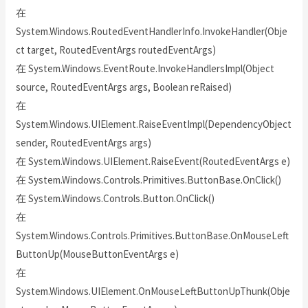
在
System.Windows.RoutedEventHandlerInfo.InvokeHandler(Obje
ct target, RoutedEventArgs routedEventArgs)
在 System.Windows.EventRoute.InvokeHandlersImpl(Object
source, RoutedEventArgs args, Boolean reRaised)
在
System.Windows.UIElement.RaiseEventImpl(DependencyObject
sender, RoutedEventArgs args)
在 System.Windows.UIElement.RaiseEvent(RoutedEventArgs e)
在 System.Windows.Controls.Primitives.ButtonBase.OnClick()
在 System.Windows.Controls.Button.OnClick()
在
System.Windows.Controls.Primitives.ButtonBase.OnMouseLeft
ButtonUp(MouseButtonEventArgs e)
在
System.Windows.UIElement.OnMouseLeftButtonUpThunk(Obje