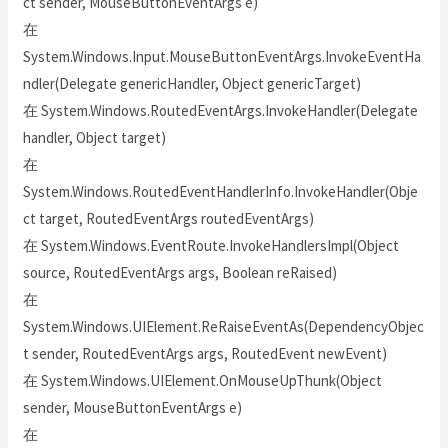
ct sender, MouseButtonEventArgs e)
在
System.Windows.Input.MouseButtonEventArgs.InvokeEventHa
ndler(Delegate genericHandler, Object genericTarget)
在 System.Windows.RoutedEventArgs.InvokeHandler(Delegate
handler, Object target)
在
System.Windows.RoutedEventHandlerInfo.InvokeHandler(Obje
ct target, RoutedEventArgs routedEventArgs)
在 System.Windows.EventRoute.InvokeHandlersImpl(Object
source, RoutedEventArgs args, Boolean reRaised)
在
System.Windows.UIElement.ReRaiseEventAs(DependencyObjec
t sender, RoutedEventArgs args, RoutedEvent newEvent)
在 System.Windows.UIElement.OnMouseUpThunk(Object
sender, MouseButtonEventArgs e)
在