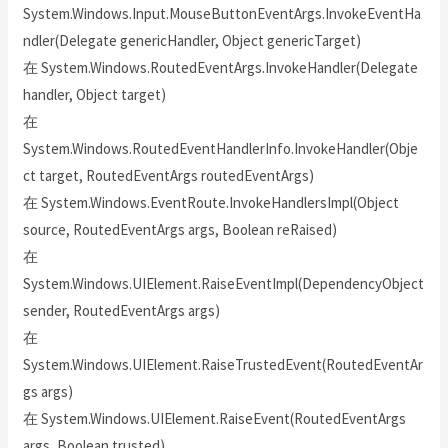
System.Windows.Input.MouseButtonEventArgs.InvokeEventHa
ndler(Delegate genericHandler, Object genericTarget)
在 System.Windows.RoutedEventArgs.InvokeHandler(Delegate
handler, Object target)
在
System.Windows.RoutedEventHandlerInfo.InvokeHandler(Obje
ct target, RoutedEventArgs routedEventArgs)
在 System.Windows.EventRoute.InvokeHandlersImpl(Object
source, RoutedEventArgs args, Boolean reRaised)
在
System.Windows.UIElement.RaiseEventImpl(DependencyObject
sender, RoutedEventArgs args)
在
System.Windows.UIElement.RaiseTrustedEvent(RoutedEventAr
gs args)
在 System.Windows.UIElement.RaiseEvent(RoutedEventArgs
args, Boolean trusted)