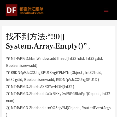
找不到方法:“!!0[]
System.Array.Empty()”。
在 MT4APIGD.MainWindow.addThead(Int32 hdid, Int32 gdid,
Boolean isnewadd)
在 K9DN4pVJcCXUhgSPU1X.vgiYPkFYfn(Object , Int32 hdid,
Int32 gdid, Boolean isnewadd, K9DN4pVJcCXUhgSPU1X )
在 MT4APIGD.Zhdzh.AXRGYw44DH(Int32 )
在 MT4APIGD.Zhdzhedit.WJrBKXy2wF5PGRkbPpf(Object , Int32
num)
在 MT4APIGD.Zhdzhedit.tnOGZqjyYM(Object , RoutedEventArgs
)