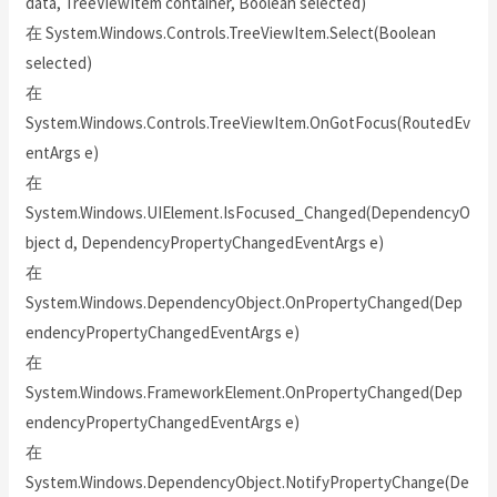
data, TreeViewItem container, Boolean selected)
在 System.Windows.Controls.TreeViewItem.Select(Boolean
selected)
在
System.Windows.Controls.TreeViewItem.OnGotFocus(RoutedEv
entArgs e)
在
System.Windows.UIElement.IsFocused_Changed(DependencyO
bject d, DependencyPropertyChangedEventArgs e)
在
System.Windows.DependencyObject.OnPropertyChanged(Dep
endencyPropertyChangedEventArgs e)
在
System.Windows.FrameworkElement.OnPropertyChanged(Dep
endencyPropertyChangedEventArgs e)
在
System.Windows.DependencyObject.NotifyPropertyChange(De