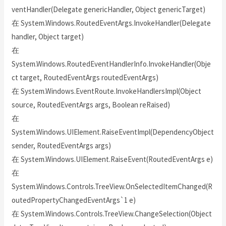
ventHandler(Delegate genericHandler, Object genericTarget)
在 System.Windows.RoutedEventArgs.InvokeHandler(Delegate
handler, Object target)
在
System.Windows.RoutedEventHandlerInfo.InvokeHandler(Obje
ct target, RoutedEventArgs routedEventArgs)
在 System.Windows.EventRoute.InvokeHandlersImpl(Object
source, RoutedEventArgs args, Boolean reRaised)
在
System.Windows.UIElement.RaiseEventImpl(DependencyObject
sender, RoutedEventArgs args)
在 System.Windows.UIElement.RaiseEvent(RoutedEventArgs e)
在
System.Windows.Controls.TreeView.OnSelectedItemChanged(R
outedPropertyChangedEventArgs`1 e)
在 System.Windows.Controls.TreeView.ChangeSelection(Object