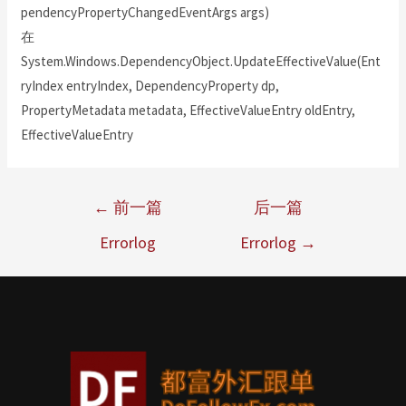
pendencyPropertyChangedEventArgs args)
在
System.Windows.DependencyObject.UpdateEffectiveValue(Ent
ryIndex entryIndex, DependencyProperty dp,
PropertyMetadata metadata, EffectiveValueEntry oldEntry,
EffectiveValueEntry
←
前一篇
后一篇
Errorlog
Errorlog
→