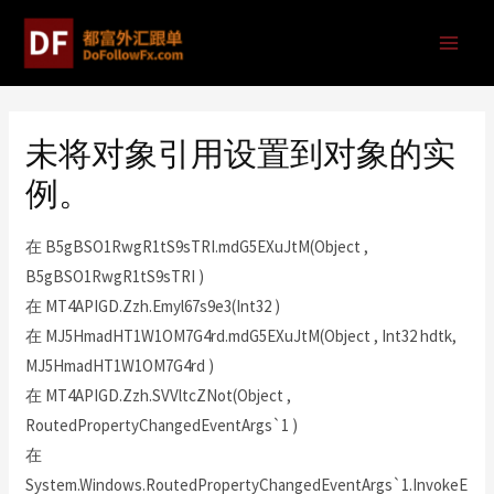
未将对象引用设置到对象的实
例。
在 B5gBSO1RwgR1tS9sTRI.mdG5EXuJtM(Object ,
B5gBSO1RwgR1tS9sTRI )
在 MT4APIGD.Zzh.Emyl67s9e3(Int32 )
在 MJ5HmadHT1W1OM7G4rd.mdG5EXuJtM(Object , Int32 hdtk,
MJ5HmadHT1W1OM7G4rd )
在 MT4APIGD.Zzh.SVVltcZNot(Object ,
RoutedPropertyChangedEventArgs`1 )
在
System.Windows.RoutedPropertyChangedEventArgs`1.InvokeE