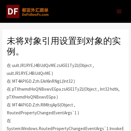
未将对象引用设置到对象的实
例。
在 uultJR1RYEJ4BUdQvME.zsA5E1Ty21(Object ,
uultJR1RYEJ4BUdQvME )
在 MT4APIGD.Zzh.EArl6nRNgL(Int32 )
在 pTXhwmdHoQNBxwvEGpa.zsA5E1Ty21(Object , Int32 hdtk,
pTXhwmdHoQNBxwvEGpa )
在 MT4APIGD.Zzh.RlMltsjApS(Object ,
RoutedPropertyChangedEventArgs`1 )
在
System.Windows.RoutedPropertyChangedEventArgs`1.InvokeE