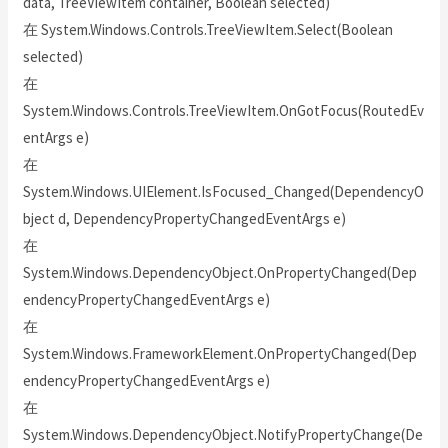
data, TreeViewItem container, Boolean selected)
在 System.Windows.Controls.TreeViewItem.Select(Boolean
selected)
在
System.Windows.Controls.TreeViewItem.OnGotFocus(RoutedEv
entArgs e)
在
System.Windows.UIElement.IsFocused_Changed(DependencyO
bject d, DependencyPropertyChangedEventArgs e)
在
System.Windows.DependencyObject.OnPropertyChanged(Dep
endencyPropertyChangedEventArgs e)
在
System.Windows.FrameworkElement.OnPropertyChanged(Dep
endencyPropertyChangedEventArgs e)
在
System.Windows.DependencyObject.NotifyPropertyChange(De