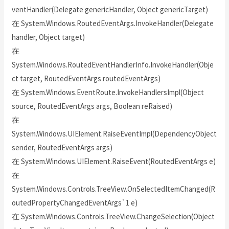
ventHandler(Delegate genericHandler, Object genericTarget)
在 System.Windows.RoutedEventArgs.InvokeHandler(Delegate
handler, Object target)
在
System.Windows.RoutedEventHandlerInfo.InvokeHandler(Obje
ct target, RoutedEventArgs routedEventArgs)
在 System.Windows.EventRoute.InvokeHandlersImpl(Object
source, RoutedEventArgs args, Boolean reRaised)
在
System.Windows.UIElement.RaiseEventImpl(DependencyObject
sender, RoutedEventArgs args)
在 System.Windows.UIElement.RaiseEvent(RoutedEventArgs e)
在
System.Windows.Controls.TreeView.OnSelectedItemChanged(R
outedPropertyChangedEventArgs`1 e)
在 System.Windows.Controls.TreeView.ChangeSelection(Object