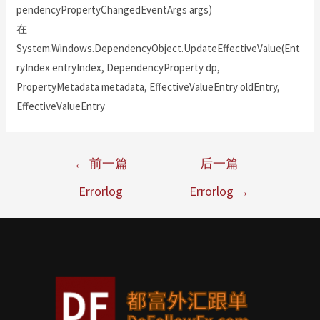
pendencyPropertyChangedEventArgs args)
在
System.Windows.DependencyObject.UpdateEffectiveValue(Ent
ryIndex entryIndex, DependencyProperty dp,
PropertyMetadata metadata, EffectiveValueEntry oldEntry,
EffectiveValueEntry
←
前一篇
后一篇
Errorlog
Errorlog
→