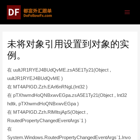
未将对象引用设置到对象的实
例。
在 uultJR1RYEJ4BUdQvME.zsA5E1Ty21(Object ,
uultJR1RYEJ4BUdQvME )
在 MT4APIGD.Zzh.EArl6nRNgL(Int32 )
在 pTXhwmdHoQNBxwvEGpa.zsA5E1Ty21(Object , Int32
hdtk, pTXhwmdHoQNBxwvEGpa )
在 MT4APIGD.Zzh.RlMltsjApS(Object ,
RoutedPropertyChangedEventArgs`1 )
在
System.Windows.RoutedPropertyChangedEventArgs`1.Invo