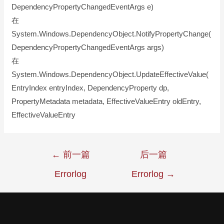
DependencyPropertyChangedEventArgs e)
在
System.Windows.DependencyObject.NotifyPropertyChange(
DependencyPropertyChangedEventArgs args)
在
System.Windows.DependencyObject.UpdateEffectiveValue(
EntryIndex entryIndex, DependencyProperty dp,
PropertyMetadata metadata, EffectiveValueEntry oldEntry,
EffectiveValueEntry
←
前一篇
后一篇
Errorlog
Errorlog
→