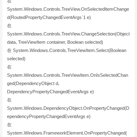
在
System.Windows.Controls.TreeView.OnSelectedItemChange
d(RoutedPropertyChangedEventArgs`1 e)
在
System.Windows.Controls.TreeView.ChangeSelection(Object
data, TreeViewItem container, Boolean selected)
在 System.Windows.Controls.TreeViewItem.Select(Boolean
selected)
在
System.Windows.Controls.TreeViewItem.OnIsSelectedChan
ged(DependencyObject d,
DependencyPropertyChangedEventArgs e)
在
System.Windows.DependencyObject.OnPropertyChanged(D
ependencyPropertyChangedEventArgs e)
在
System.Windows.FrameworkElement.OnPropertyChanged(