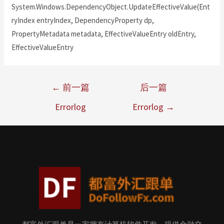
System.Windows.DependencyObject.UpdateEffectiveValue(Ent
ryIndex entryIndex, DependencyProperty dp,
PropertyMetadata metadata, EffectiveValueEntry oldEntry,
EffectiveValueEntry
←
前一篇
后一篇
Errorlog
Errorlog
→