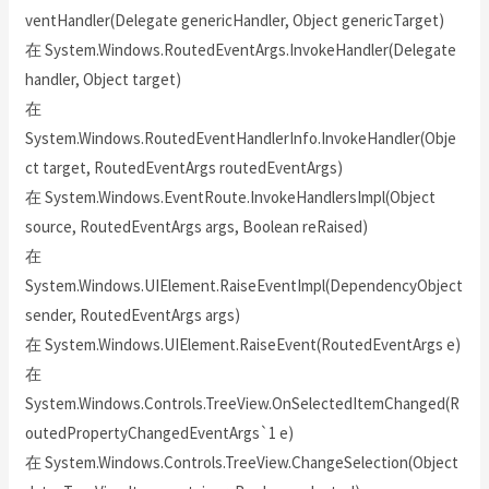
ventHandler(Delegate genericHandler, Object genericTarget)
在 System.Windows.RoutedEventArgs.InvokeHandler(Delegate
handler, Object target)
在
System.Windows.RoutedEventHandlerInfo.InvokeHandler(Obje
ct target, RoutedEventArgs routedEventArgs)
在 System.Windows.EventRoute.InvokeHandlersImpl(Object
source, RoutedEventArgs args, Boolean reRaised)
在
System.Windows.UIElement.RaiseEventImpl(DependencyObject
sender, RoutedEventArgs args)
在 System.Windows.UIElement.RaiseEvent(RoutedEventArgs e)
在
System.Windows.Controls.TreeView.OnSelectedItemChanged(R
outedPropertyChangedEventArgs`1 e)
在 System.Windows.Controls.TreeView.ChangeSelection(Object