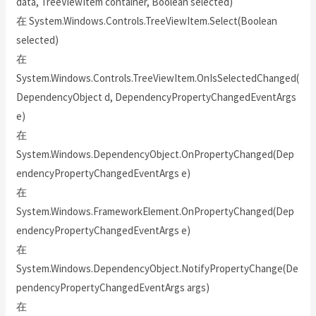
data, TreeViewItem container, Boolean selected)
在 System.Windows.Controls.TreeViewItem.Select(Boolean
selected)
在
System.Windows.Controls.TreeViewItem.OnIsSelectedChanged(
DependencyObject d, DependencyPropertyChangedEventArgs
e)
在
System.Windows.DependencyObject.OnPropertyChanged(Dep
endencyPropertyChangedEventArgs e)
在
System.Windows.FrameworkElement.OnPropertyChanged(Dep
endencyPropertyChangedEventArgs e)
在
System.Windows.DependencyObject.NotifyPropertyChange(De
pendencyPropertyChangedEventArgs args)
在