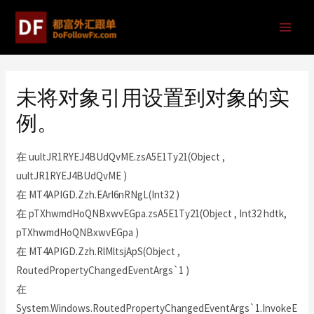
未将对象引用设置到对象的实
例。
在 uultJR1RYEJ4BUdQvME.zsA5E1Ty21(Object ,
uultJR1RYEJ4BUdQvME )
在 MT4APIGD.Zzh.EArl6nRNgL(Int32 )
在 pTXhwmdHoQNBxwvEGpa.zsA5E1Ty21(Object , Int32 hdtk,
pTXhwmdHoQNBxwvEGpa )
在 MT4APIGD.Zzh.RlMltsjApS(Object ,
RoutedPropertyChangedEventArgs`1 )
在
System.Windows.RoutedPropertyChangedEventArgs`1.InvokeE