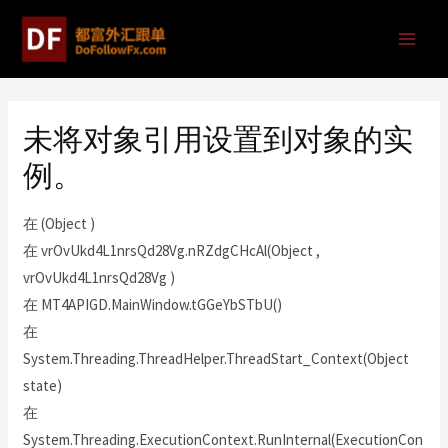
未将对象引用设置到对象的实
例。
在 (Object )
在 vrOvUkd4L1nrsQd28Vg.nRZdgCHcAl(Object ,
vrOvUkd4L1nrsQd28Vg )
在 MT4APIGD.MainWindow.tGGeYbSTbU()
在
System.Threading.ThreadHelper.ThreadStart_Context(Object
state)
在
System.Threading.ExecutionContext.RunInternal(ExecutionCon