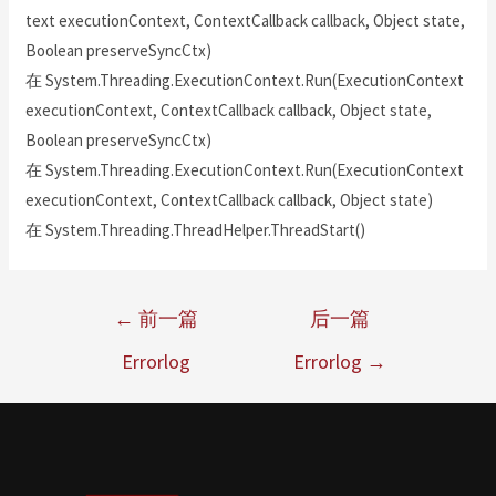
text executionContext, ContextCallback callback, Object state,
Boolean preserveSyncCtx)
在 System.Threading.ExecutionContext.Run(ExecutionContext
executionContext, ContextCallback callback, Object state,
Boolean preserveSyncCtx)
在 System.Threading.ExecutionContext.Run(ExecutionContext
executionContext, ContextCallback callback, Object state)
在 System.Threading.ThreadHelper.ThreadStart()
←
前一篇
后一篇
Errorlog
Errorlog
→