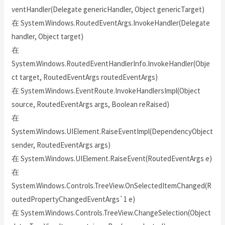
ventHandler(Delegate genericHandler, Object genericTarget)
在 System.Windows.RoutedEventArgs.InvokeHandler(Delegate
handler, Object target)
在
System.Windows.RoutedEventHandlerInfo.InvokeHandler(Obje
ct target, RoutedEventArgs routedEventArgs)
在 System.Windows.EventRoute.InvokeHandlersImpl(Object
source, RoutedEventArgs args, Boolean reRaised)
在
System.Windows.UIElement.RaiseEventImpl(DependencyObject
sender, RoutedEventArgs args)
在 System.Windows.UIElement.RaiseEvent(RoutedEventArgs e)
在
System.Windows.Controls.TreeView.OnSelectedItemChanged(R
outedPropertyChangedEventArgs`1 e)
在 System.Windows.Controls.TreeView.ChangeSelection(Object