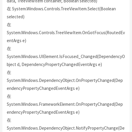
data, TreeViewItem container, Boolean selected)
在 System.Windows.Controls.TreeViewItem.Select(Boolean
selected)
在
System.Windows.Controls.TreeViewItem.OnGotFocus(RoutedEv
entArgs e)
在
System.Windows.UIElement.IsFocused_Changed(DependencyO
bject d, DependencyPropertyChangedEventArgs e)
在
System.Windows.DependencyObject.OnPropertyChanged(Dep
endencyPropertyChangedEventArgs e)
在
System.Windows.FrameworkElement.OnPropertyChanged(Dep
endencyPropertyChangedEventArgs e)
在
System.Windows.DependencyObject.NotifyPropertyChange(De