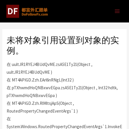
未将对象引用设置到对象的实
例。
在 uultJR1RYEJ4BUdQvME.zsA5E1Ty21(Object ,
uultJR1RYEJ4BUdQvME )
在 MT4APIGD.Zzh.EArl6nRNgL(Int32 )
在 pTXhwmdHoQNBxwvEGpa.zsA5E1Ty21(Object , Int32 hdtk,
pTXhwmdHoQNBxwvEGpa )
在 MT4APIGD.Zzh.RlMltsjApS(Object ,
RoutedPropertyChangedEventArgs`1 )
在
System.Windows.RoutedPropertyChangedEventArgs`1.InvokeE