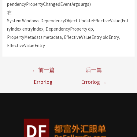
pendencyPropertyChangedEventArgs args)
在
System.Windows.DependencyObject.UpdateEffectiveValue(Ent
ryIndex entryIndex, DependencyProperty dp,
PropertyMetadata metadata, EffectiveValueEntry oldEntry,
EffectiveValueEntry
←
前一篇
后一篇
Errorlog
Errorlog
→