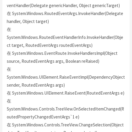
ventHandler(Delegate genericHandler, Object genericTarget)
在 System.Windows.RoutedEventArgs.InvokeHandler(Delegate
handler, Object target)
在
System.Windows.RoutedEventHandlerInfo.InvokeHandler(Obje
ct target, RoutedEventArgs routedEventArgs)
在 System.Windows.EventRoute.InvokeHandlersImpl(Object
source, RoutedEventArgs args, Boolean reRaised)
在
System.Windows.UIElement.RaiseEventImpl(DependencyObject
sender, RoutedEventArgs args)
在 System.Windows.UIElement.RaiseEvent(RoutedEventArgs e)
在
System.Windows.Controls.TreeView.OnSelectedItemChanged(R
outedPropertyChangedEventArgs`1 e)
在 System.Windows.Controls.TreeView.ChangeSelection(Object