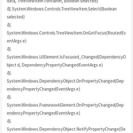
data, TreeViewItem container, Boolean selected)
在 System.Windows.Controls.TreeViewItem.Select(Boolean
selected)
在
System.Windows.Controls.TreeViewItem.OnGotFocus(RoutedEv
entArgs e)
在
System.Windows.UIElement.IsFocused_Changed(DependencyO
bject d, DependencyPropertyChangedEventArgs e)
在
System.Windows.DependencyObject.OnPropertyChanged(Dep
endencyPropertyChangedEventArgs e)
在
System.Windows.FrameworkElement.OnPropertyChanged(Dep
endencyPropertyChangedEventArgs e)
在
System.Windows.DependencyObject.NotifyPropertyChange(De