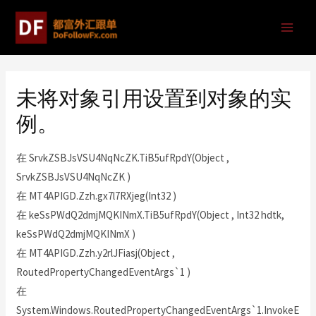
未将对象引用设置到对象的实
例。
在 SrvkZSBJsVSU4NqNcZK.TiB5ufRpdY(Object ,
SrvkZSBJsVSU4NqNcZK )
在 MT4APIGD.Zzh.gx7l7RXjeg(Int32 )
在 keSsPWdQ2dmjMQKINmX.TiB5ufRpdY(Object , Int32 hdtk,
keSsPWdQ2dmjMQKINmX )
在 MT4APIGD.Zzh.y2rlJFiasj(Object ,
RoutedPropertyChangedEventArgs`1 )
在
System.Windows.RoutedPropertyChangedEventArgs`1.InvokeE