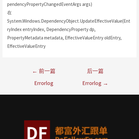
pendencyPropertyChangedEventArgs args)
在
System.Windows.DependencyObject.UpdateEffectiveValue(Ent
ryIndex entryIndex, DependencyProperty dp,
PropertyMetadata metadata, EffectiveValueEntry oldEntry,
EffectiveValueEntry
←
前一篇
后一篇
Errorlog
Errorlog
→