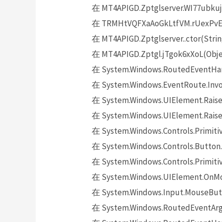
在 MT4APIGD.Zptglserver.WI77ubkuj
在 TRMHtVQFXaAoGkLtfVM.rUexPvEO
在 MT4APIGD.Zptglserver..ctor(Strin
在 MT4APIGD.Zptgl.jTgok6xXoL(Objec
在 System.Windows.RoutedEventHand
在 System.Windows.EventRoute.Invok
在 System.Windows.UIElement.Raise
在 System.Windows.UIElement.Raise
在 System.Windows.Controls.Primitiv
在 System.Windows.Controls.Button.
在 System.Windows.Controls.Primit
在 System.Windows.UIElement.OnMo
在 System.Windows.Input.MouseButt
在 System.Windows.RoutedEventArgs.