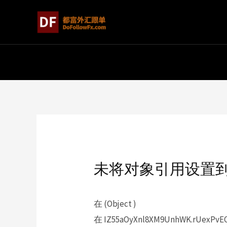
未将对象引用设置
在 (Object )
在 IZ55aOyXnl8XM9UnhWK.rUexPvEO