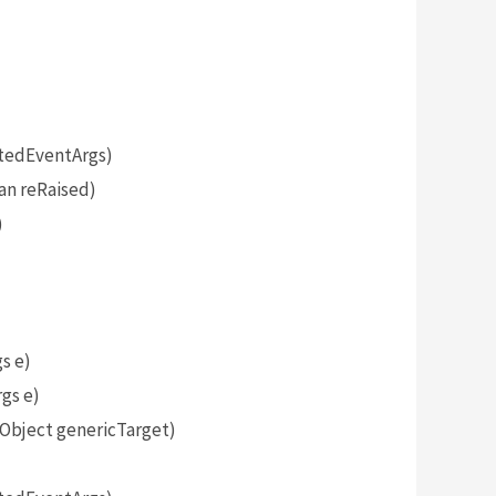
tedEventArgs)
an reRaised)
)
s e)
gs e)
bject genericTarget)