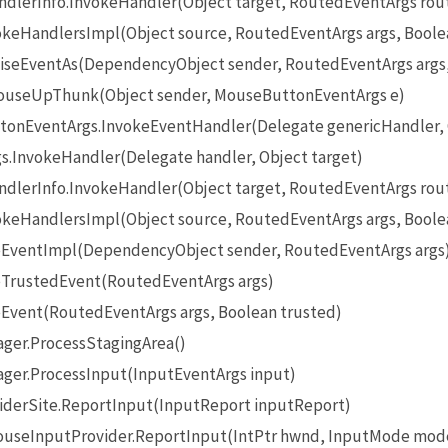
lerInfo.InvokeHandler(Object target, RoutedEventArgs rou
eHandlersImpl(Object source, RoutedEventArgs args, Boole
seEventAs(DependencyObject sender, RoutedEventArgs args
useUpThunk(Object sender, MouseButtonEventArgs e)
onEventArgs.InvokeEventHandler(Delegate genericHandler, O
InvokeHandler(Delegate handler, Object target)
lerInfo.InvokeHandler(Object target, RoutedEventArgs rou
eHandlersImpl(Object source, RoutedEventArgs args, Boole
EventImpl(DependencyObject sender, RoutedEventArgs args
TrustedEvent(RoutedEventArgs args)
Event(RoutedEventArgs args, Boolean trusted)
ger.ProcessStagingArea()
ger.ProcessInput(InputEventArgs input)
iderSite.ReportInput(InputReport inputReport)
seInputProvider.ReportInput(IntPtr hwnd, InputMode mode