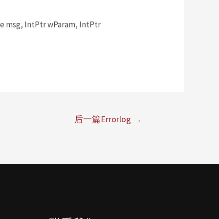
msg, IntPtr wParam, IntPtr
后一篇Errorlog
→