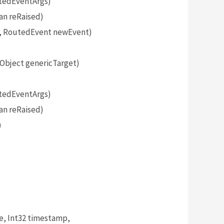
tedEventArgs)
an reRaised)
, RoutedEvent newEvent)
bject genericTarget)
tedEventArgs)
an reRaised)
)
, Int32 timestamp,