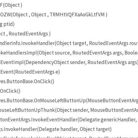
F(Object )
ZW(Object , Object , TRMHtVQFXaAoGkLtfVM )
g ptid)
t , RoutedEventArgs )
lerInfo.InvokeHandler(Object target, RoutedEventArgs rou
eHandlersImpl(Object source, RoutedEventArgs args, Boole
EventImpl(DependencyObject sender, RoutedEventArgs args
Event(RoutedEventArgs e)
es.ButtonBase.OnClick()
OnClick()
ives.ButtonBase.OnMouseLeftButtonUp(MouseButtonEventArg
useLeftButtonUpThunk(Object sender, MouseButtonEventAr
onEventArgs.InvokeEventHandler(Delegate genericHandler, O
InvokeHandler(Delegate handler, Object target)