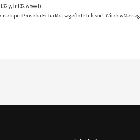
t32 y, Int32 wheel)
seInputProvider.FilterMessage(IntPtr hwnd, WindowMessage 