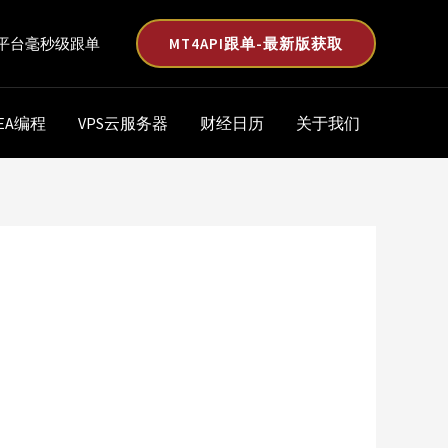
MT4API跟单-最新版获取
平台毫秒级跟单
EA编程
VPS云服务器
财经日历
关于我们