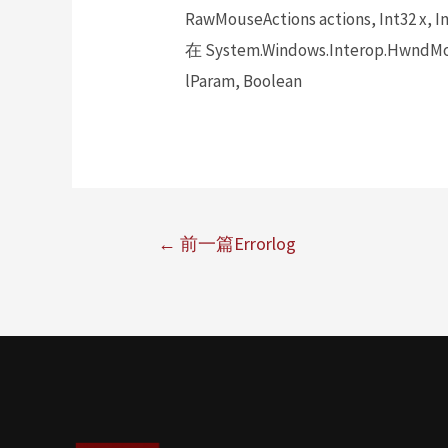
RawMouseActions actions, Int32 x, In
在 System.Windows.Interop.HwndMou
lParam, Boolean
←
前一篇Errorlog