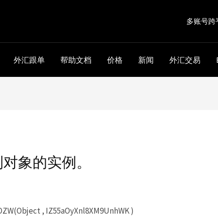
多账号跨
外汇跟单
帮助文档
价格
新闻
外汇交易
到对象的实例。
ZW(Object , IZ55aOyXnl8XM9UnhWK )