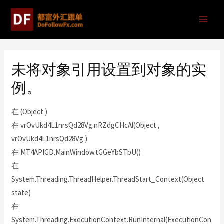
未将对象引用设置到对象的实
例。
在 (Object )
在 vrOvUkd4L1nrsQd28Vg.nRZdgCHcAl(Object ,
vrOvUkd4L1nrsQd28Vg )
在 MT4APIGD.MainWindow.tGGeYbSTbU()
在
System.Threading.ThreadHelper.ThreadStart_Context(Object
state)
在
System.Threading.ExecutionContext.RunInternal(ExecutionCon