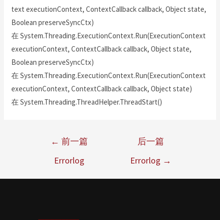
text executionContext, ContextCallback callback, Object state,
Boolean preserveSyncCtx)
在 System.Threading.ExecutionContext.Run(ExecutionContext
executionContext, ContextCallback callback, Object state,
Boolean preserveSyncCtx)
在 System.Threading.ExecutionContext.Run(ExecutionContext
executionContext, ContextCallback callback, Object state)
在 System.Threading.ThreadHelper.ThreadStart()
←
前一篇
后一篇
Errorlog
Errorlog
→