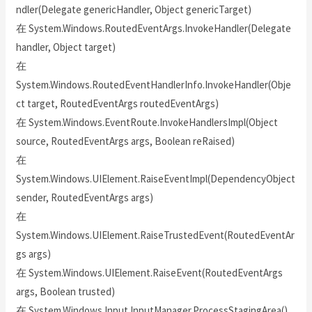
ndler(Delegate genericHandler, Object genericTarget)
在 System.Windows.RoutedEventArgs.InvokeHandler(Delegate
handler, Object target)
在
System.Windows.RoutedEventHandlerInfo.InvokeHandler(Obje
ct target, RoutedEventArgs routedEventArgs)
在 System.Windows.EventRoute.InvokeHandlersImpl(Object
source, RoutedEventArgs args, Boolean reRaised)
在
System.Windows.UIElement.RaiseEventImpl(DependencyObject
sender, RoutedEventArgs args)
在
System.Windows.UIElement.RaiseTrustedEvent(RoutedEventAr
gs args)
在 System.Windows.UIElement.RaiseEvent(RoutedEventArgs
args, Boolean trusted)
在 System.Windows.Input.InputManager.ProcessStagingArea()