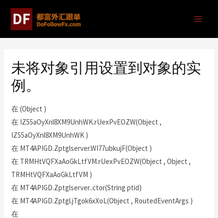
未将对象引用设置到对象的实
例。
在 (Object )
在 IZ55aOyXnl8XM9UnhWK.rUexPvEOZW(Object ,
IZ55aOyXnl8XM9UnhWK )
在 MT4APIGD.Zptglserver.WI77ubkujF(Object )
在 TRMHtVQFXaAoGkLtfVM.rUexPvEOZW(Object , Object ,
TRMHtVQFXaAoGkLtfVM )
在 MT4APIGD.Zptglserver..ctor(String ptid)
在 MT4APIGD.Zptgl.jTgok6xXoL(Object , RoutedEventArgs )
在