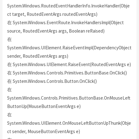
System.Windows.RoutedEventHandlerInfo.InvokeHandler(Obje
ct target, RoutedEventArgs routedEventArgs)
在 System.Windows.EventRoute.InvokeHandlersImpl(Object
source, RoutedEventArgs args, Boolean reRaised)
在
System.Windows.UIElement.RaiseEventImpl(DependencyObject
sender, RoutedEventArgs args)
在 System.Windows.UIElement.RaiseEvent(RoutedEventArgs e)
在 System.Windows.Controls.Primitives.ButtonBase.OnClick()
在 System.Windows.Controls.Button.OnClick()
在
System.Windows.Controls.Primitives.ButtonBase.OnMouseLeft
ButtonUp(MouseButtonEventArgs e)
在
System.Windows.UIElement.OnMouseLeftButtonUpThunk(Obje
ct sender, MouseButtonEventArgs e)