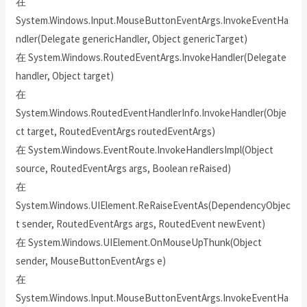
在
System.Windows.Input.MouseButtonEventArgs.InvokeEventHa
ndler(Delegate genericHandler, Object genericTarget)
在 System.Windows.RoutedEventArgs.InvokeHandler(Delegate
handler, Object target)
在
System.Windows.RoutedEventHandlerInfo.InvokeHandler(Obje
ct target, RoutedEventArgs routedEventArgs)
在 System.Windows.EventRoute.InvokeHandlersImpl(Object
source, RoutedEventArgs args, Boolean reRaised)
在
System.Windows.UIElement.ReRaiseEventAs(DependencyObjec
t sender, RoutedEventArgs args, RoutedEvent newEvent)
在 System.Windows.UIElement.OnMouseUpThunk(Object
sender, MouseButtonEventArgs e)
在
System.Windows.Input.MouseButtonEventArgs.InvokeEventHa