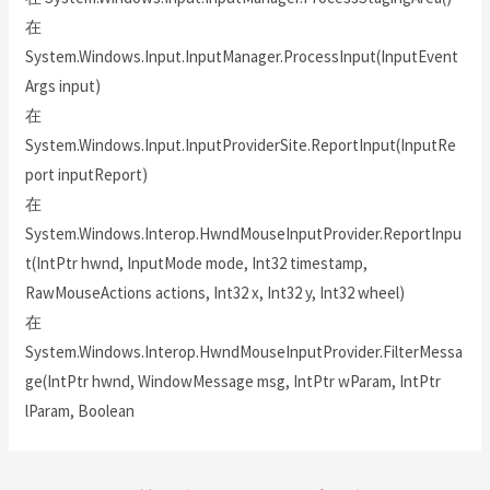
在
System.Windows.Input.InputManager.ProcessInput(InputEvent
Args input)
在
System.Windows.Input.InputProviderSite.ReportInput(InputRe
port inputReport)
在
System.Windows.Interop.HwndMouseInputProvider.ReportInpu
t(IntPtr hwnd, InputMode mode, Int32 timestamp,
RawMouseActions actions, Int32 x, Int32 y, Int32 wheel)
在
System.Windows.Interop.HwndMouseInputProvider.FilterMessa
ge(IntPtr hwnd, WindowMessage msg, IntPtr wParam, IntPtr
lParam, Boolean