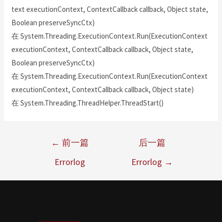
text executionContext, ContextCallback callback, Object state,
Boolean preserveSyncCtx)
在 System.Threading.ExecutionContext.Run(ExecutionContext
executionContext, ContextCallback callback, Object state,
Boolean preserveSyncCtx)
在 System.Threading.ExecutionContext.Run(ExecutionContext
executionContext, ContextCallback callback, Object state)
在 System.Threading.ThreadHelper.ThreadStart()
←
前一篇
后一篇
Errorlog
Errorlog
→