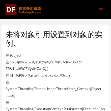
未将对象引用设置到对象的实
例。
在 (Object )
在 FRS4pwkWG73Qs0nZwKQ.VFWk5jacKR(Object ,
FRS4pwkWG73Qs0nZwKQ )
在 MT4APIGD.MainWindow.uEeKpJM2xu()
在
System.Threading.ThreadHelper.ThreadStart_Context(Object
state)
在
System.Threading.ExecutionContext.RunInternal(ExecutionCon